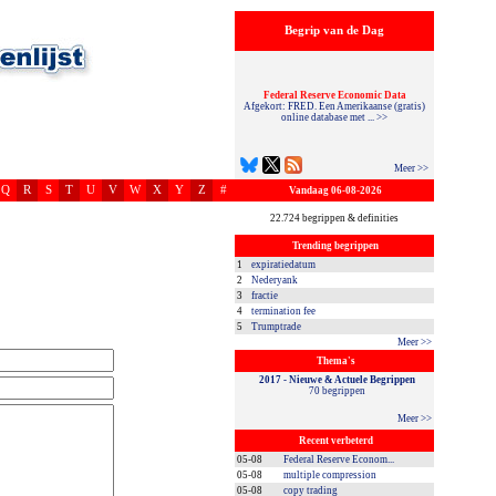
Begrip van de Dag
Federal Reserve Economic Data
Afgekort: FRED. Een Amerikaanse (gratis)
online database met ... >>
Meer >>
Q
R
S
T
U
V
W
X
Y
Z
#
Vandaag 06-08-2026
22.724 begrippen & definities
Trending begrippen
1
expiratiedatum
2
Nederyank
3
fractie
4
termination fee
5
Trumptrade
Meer >>
Thema's
2017 - Nieuwe & Actuele Begrippen
70 begrippen
Meer >>
Recent verbeterd
05-08
Federal Reserve Econom...
05-08
multiple compression
05-08
copy trading