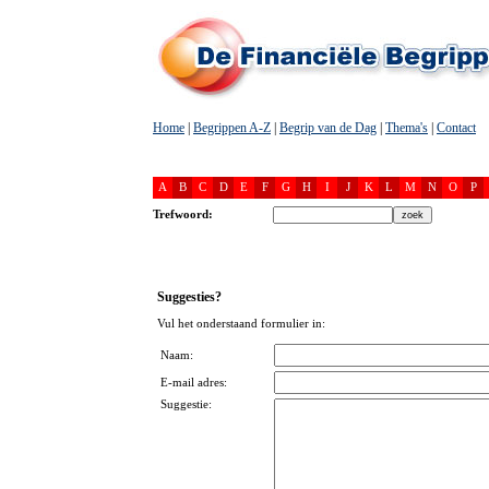
Home
|
Begrippen A-Z
|
Begrip van de Dag
|
Thema's
|
Contact
A
B
C
D
E
F
G
H
I
J
K
L
M
N
O
P
Trefwoord:
Suggesties?
Vul het onderstaand formulier in:
Naam:
E-mail adres:
Suggestie: