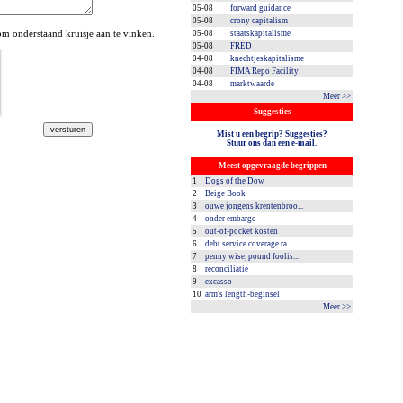
05-08
forward guidance
05-08
crony capitalism
 onderstaand kruisje aan te vinken.
05-08
staatskapitalisme
05-08
FRED
04-08
knechtjeskapitalisme
04-08
FIMA Repo Facility
04-08
marktwaarde
Meer >>
Suggesties
Mist u een begrip? Suggesties?
Stuur ons dan een e-mail.
Meest opgevraagde begrippen
1
Dogs of the Dow
2
Beige Book
3
ouwe jongens krentenbroo...
4
onder embargo
5
out-of-pocket kosten
6
debt service coverage ra...
7
penny wise, pound foolis...
8
reconciliatie
9
excasso
10
arm's length-beginsel
Meer >>