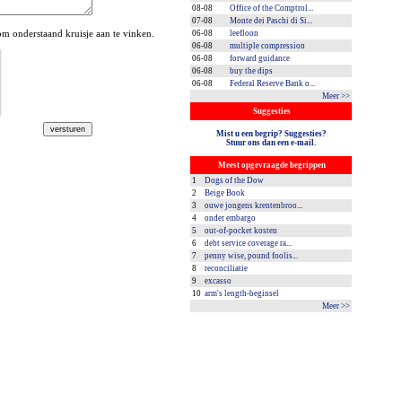
08-08
Office of the Comptrol...
07-08
Monte dei Paschi di Si...
 onderstaand kruisje aan te vinken.
06-08
leefloon
06-08
multiple compression
06-08
forward guidance
06-08
buy the dips
06-08
Federal Reserve Bank o...
Meer >>
Suggesties
Mist u een begrip? Suggesties?
Stuur ons dan een e-mail.
Meest opgevraagde begrippen
1
Dogs of the Dow
2
Beige Book
3
ouwe jongens krentenbroo...
4
onder embargo
5
out-of-pocket kosten
6
debt service coverage ra...
7
penny wise, pound foolis...
8
reconciliatie
9
excasso
10
arm's length-beginsel
Meer >>