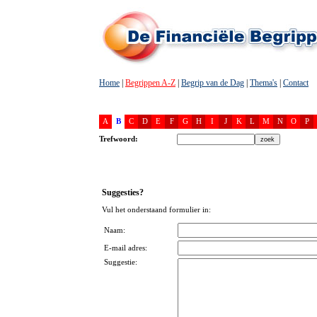
Home
|
Begrippen A-Z
|
Begrip van de Dag
|
Thema's
|
Contact
A
B
C
D
E
F
G
H
I
J
K
L
M
N
O
P
Trefwoord:
Suggesties?
Vul het onderstaand formulier in:
Naam:
E-mail adres:
Suggestie: