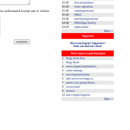
05-08
forward guidance
05-08
crony capitalism
 onderstaand kruisje aan te vinken.
05-08
staatskapitalisme
05-08
FRED
04-08
knechtjeskapitalisme
04-08
FIMA Repo Facility
04-08
marktwaarde
Meer >>
Suggesties
Mist u een begrip? Suggesties?
Stuur ons dan een e-mail.
Meest opgevraagde begrippen
1
Dogs of the Dow
2
Beige Book
3
ouwe jongens krentenbroo...
4
onder embargo
5
out-of-pocket kosten
6
debt service coverage ra...
7
penny wise, pound foolis...
8
reconciliatie
9
excasso
10
arm's length-beginsel
Meer >>