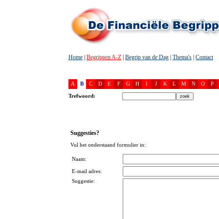
Home
|
Begrippen A-Z
|
Begrip van de Dag
|
Thema's
|
Contact
A
B
C
D
E
F
G
H
I
J
K
L
M
N
O
P
Trefwoord:
Suggesties?
Vul het onderstaand formulier in:
Naam:
E-mail adres:
Suggestie: