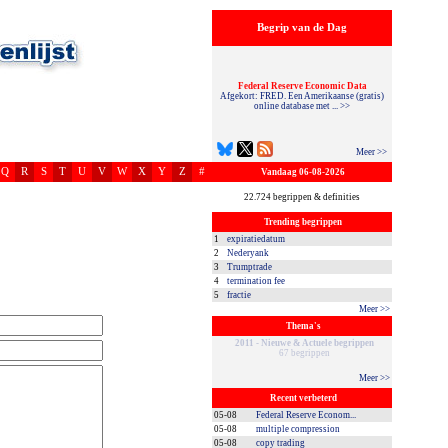
Begrip van de Dag
Federal Reserve Economic Data
Afgekort: FRED. Een Amerikaanse (gratis)
online database met ... >>
Meer >>
Q
R
S
T
U
V
W
X
Y
Z
#
Vandaag 06-08-2026
22.724 begrippen & definities
Trending begrippen
1
expiratiedatum
2
Nederyank
3
Trumptrade
4
termination fee
5
fractie
Meer >>
Thema's
2011 - Nieuwe & Actuele begrippen
67 begrippen
Meer >>
Recent verbeterd
05-08
Federal Reserve Econom...
05-08
multiple compression
05-08
copy trading