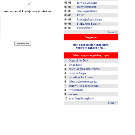
05-08
forward guidance
05-08
crony capitalism
 onderstaand kruisje aan te vinken.
05-08
staatskapitalisme
05-08
FRED
04-08
knechtjeskapitalisme
04-08
FIMA Repo Facility
04-08
marktwaarde
Meer >>
Suggesties
Mist u een begrip? Suggesties?
Stuur ons dan een e-mail.
Meest opgevraagde begrippen
1
Dogs of the Dow
2
Beige Book
3
ouwe jongens krentenbroo...
4
onder embargo
5
out-of-pocket kosten
6
debt service coverage ra...
7
penny wise, pound foolis...
8
reconciliatie
9
excasso
10
arm's length-beginsel
Meer >>