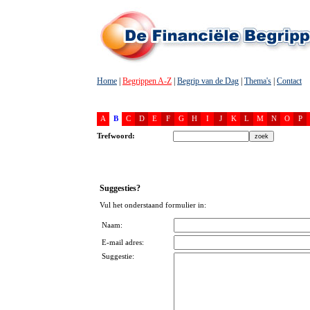
Home
|
Begrippen A-Z
|
Begrip van de Dag
|
Thema's
|
Contact
A
B
C
D
E
F
G
H
I
J
K
L
M
N
O
P
Trefwoord:
Suggesties?
Vul het onderstaand formulier in:
Naam:
E-mail adres:
Suggestie: