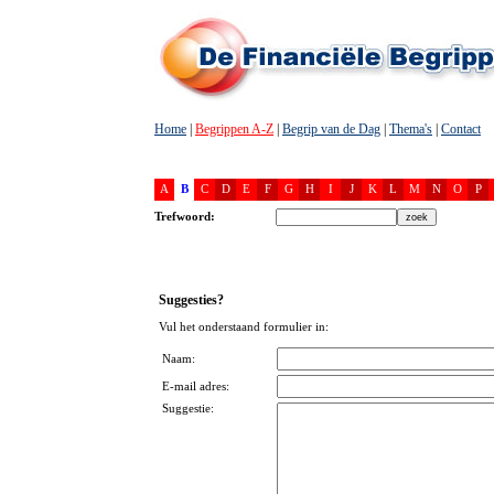
Home
|
Begrippen A-Z
|
Begrip van de Dag
|
Thema's
|
Contact
A
B
C
D
E
F
G
H
I
J
K
L
M
N
O
P
Trefwoord:
Suggesties?
Vul het onderstaand formulier in:
Naam:
E-mail adres:
Suggestie: