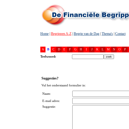
Home
|
Begrippen A-Z
|
Begrip van de Dag
|
Thema's
|
Contact
A
B
C
D
E
F
G
H
I
J
K
L
M
N
O
P
Trefwoord:
Suggesties?
Vul het onderstaand formulier in:
Naam:
E-mail adres:
Suggestie: