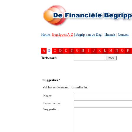
Home
|
Begrippen A-Z
|
Begrip van de Dag
|
Thema's
|
Contact
A
B
C
D
E
F
G
H
I
J
K
L
M
N
O
P
Trefwoord:
Suggesties?
Vul het onderstaand formulier in:
Naam:
E-mail adres:
Suggestie: