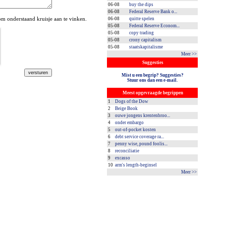
06-08
buy the dips
06-08
Federal Reserve Bank o...
 onderstaand kruisje aan te vinken.
06-08
quitte spelen
05-08
Federal Reserve Econom...
05-08
copy trading
05-08
crony capitalism
05-08
staatskapitalisme
Meer >>
Suggesties
Mist u een begrip? Suggesties?
Stuur ons dan een e-mail.
Meest opgevraagde begrippen
1
Dogs of the Dow
2
Beige Book
3
ouwe jongens krentenbroo...
4
onder embargo
5
out-of-pocket kosten
6
debt service coverage ra...
7
penny wise, pound foolis...
8
reconciliatie
9
excasso
10
arm's length-beginsel
Meer >>