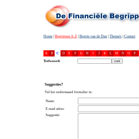
Home
|
Begrippen A-Z
|
Begrip van de Dag
|
Thema's
|
Contact
A
B
C
D
E
F
G
H
I
J
K
L
M
N
O
P
Trefwoord:
Suggesties?
Vul het onderstaand formulier in:
Naam:
E-mail adres:
Suggestie: