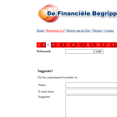
Home
|
Begrippen A-Z
|
Begrip van de Dag
|
Thema's
|
Contact
A
B
C
D
E
F
G
H
I
J
K
L
M
N
O
P
Trefwoord:
Suggesties?
Vul het onderstaand formulier in:
Naam:
E-mail adres:
Suggestie: