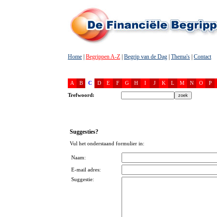
Home
|
Begrippen A-Z
|
Begrip van de Dag
|
Thema's
|
Contact
A
B
C
D
E
F
G
H
I
J
K
L
M
N
O
P
Trefwoord:
Suggesties?
Vul het onderstaand formulier in:
Naam:
E-mail adres:
Suggestie: