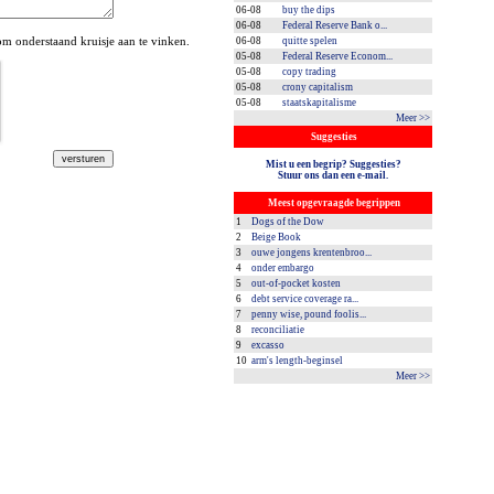
06-08
buy the dips
06-08
Federal Reserve Bank o...
 onderstaand kruisje aan te vinken.
06-08
quitte spelen
05-08
Federal Reserve Econom...
05-08
copy trading
05-08
crony capitalism
05-08
staatskapitalisme
Meer >>
Suggesties
Mist u een begrip? Suggesties?
Stuur ons dan een e-mail.
Meest opgevraagde begrippen
1
Dogs of the Dow
2
Beige Book
3
ouwe jongens krentenbroo...
4
onder embargo
5
out-of-pocket kosten
6
debt service coverage ra...
7
penny wise, pound foolis...
8
reconciliatie
9
excasso
10
arm's length-beginsel
Meer >>