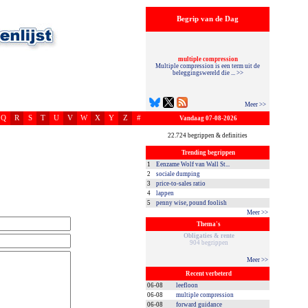
Begrip van de Dag
multiple compression
Multiple compression is een term uit de
beleggingswereld die ... >>
Meer >>
Q
R
S
T
U
V
W
X
Y
Z
#
Vandaag 07-08-2026
22.724 begrippen & definities
Trending begrippen
1
Eenzame Wolf van Wall St...
2
sociale dumping
3
price-to-sales ratio
4
lappen
5
penny wise, pound foolish
Meer >>
Thema's
Obligaties & rente
904 begrippen
Meer >>
Recent verbeterd
06-08
leefloon
06-08
multiple compression
06-08
forward guidance