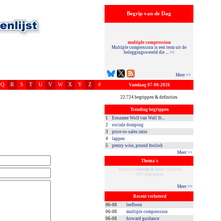
Begrip van de Dag
multiple compression
Multiple compression is een term uit de
beleggingswereld die ... >>
Meer >>
Q
R
S
T
U
V
W
X
Y
Z
#
Vandaag 07-08-2026
22.724 begrippen & definities
Trending begrippen
1
Eenzame Wolf van Wall St...
2
sociale dumping
3
price-to-sales ratio
4
lappen
5
penny wise, pound foolish
Meer >>
Thema's
Beursstemming & koersrichting
182 begrippen
Meer >>
Recent verbeterd
06-08
leefloon
06-08
multiple compression
06-08
forward guidance