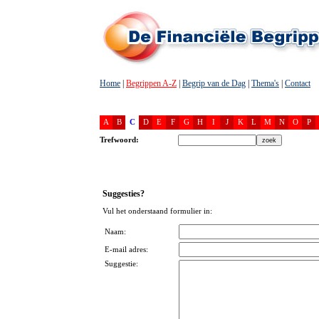
Home
|
Begrippen A-Z
|
Begrip van de Dag
|
Thema's
|
Contact
A
B
C
D
E
F
G
H
I
J
K
L
M
N
O
P
Trefwoord:
Suggesties?
Vul het onderstaand formulier in:
Naam:
E-mail adres:
Suggestie: