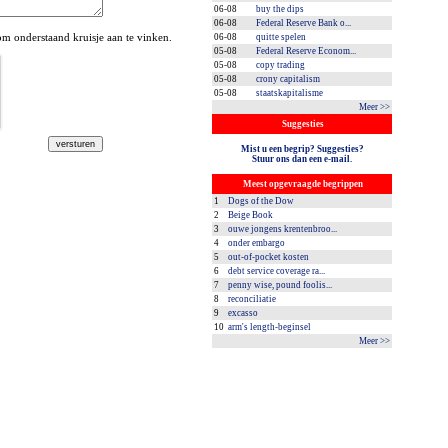
06-08
buy the dips
06-08
Federal Reserve Bank o...
 onderstaand kruisje aan te vinken.
06-08
quitte spelen
05-08
Federal Reserve Econom...
05-08
copy trading
05-08
crony capitalism
05-08
staatskapitalisme
Meer >>
Suggesties
Mist u een begrip? Suggesties?
Stuur ons dan een e-mail.
Meest opgevraagde begrippen
1
Dogs of the Dow
2
Beige Book
3
ouwe jongens krentenbroo...
4
onder embargo
5
out-of-pocket kosten
6
debt service coverage ra...
7
penny wise, pound foolis...
8
reconciliatie
9
excasso
10
arm's length-beginsel
Meer >>