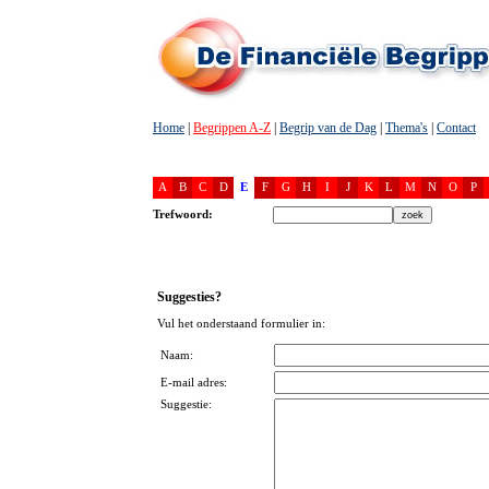
Home
|
Begrippen A-Z
|
Begrip van de Dag
|
Thema's
|
Contact
A
B
C
D
E
F
G
H
I
J
K
L
M
N
O
P
Trefwoord:
Suggesties?
Vul het onderstaand formulier in:
Naam:
E-mail adres:
Suggestie: