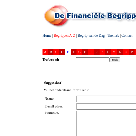
Home
|
Begrippen A-Z
|
Begrip van de Dag
|
Thema's
|
Contact
A
B
C
D
E
F
G
H
I
J
K
L
M
N
O
P
Trefwoord:
Suggesties?
Vul het onderstaand formulier in:
Naam:
E-mail adres:
Suggestie: