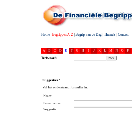
Home
|
Begrippen A-Z
|
Begrip van de Dag
|
Thema's
|
Contact
A
B
C
D
E
F
G
H
I
J
K
L
M
N
O
P
Trefwoord:
Suggesties?
Vul het onderstaand formulier in:
Naam:
E-mail adres:
Suggestie: