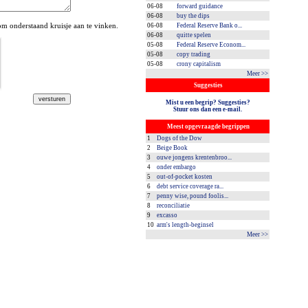
06-08
forward guidance
06-08
buy the dips
 onderstaand kruisje aan te vinken.
06-08
Federal Reserve Bank o...
06-08
quitte spelen
05-08
Federal Reserve Econom...
05-08
copy trading
05-08
crony capitalism
Meer >>
Suggesties
Mist u een begrip? Suggesties?
Stuur ons dan een e-mail.
Meest opgevraagde begrippen
1
Dogs of the Dow
2
Beige Book
3
ouwe jongens krentenbroo...
4
onder embargo
5
out-of-pocket kosten
6
debt service coverage ra...
7
penny wise, pound foolis...
8
reconciliatie
9
excasso
10
arm's length-beginsel
Meer >>