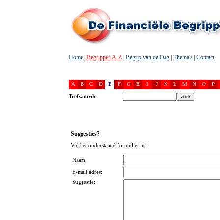
Home
|
Begrippen A-Z
|
Begrip van de Dag
|
Thema's
|
Contact
A
B
C
D
E
F
G
H
I
J
K
L
M
N
O
P
Trefwoord:
Suggesties?
Vul het onderstaand formulier in:
Naam:
E-mail adres:
Suggestie: