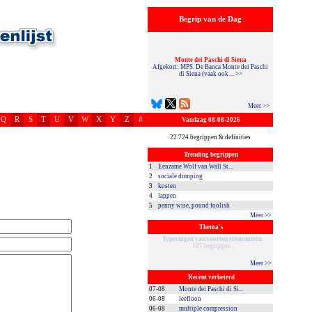
Begrip van de Dag
Monte dei Paschi di Siena
Afgekort: MPS. De Banca Monte dei Paschi
di Siena (vaak ook ... >>
Meer >>
Q
R
S
T
U
V
W
X
Y
Z
#
Vandaag 08-08-2026
22.724 begrippen & definities
Trending begrippen
1
Eenzame Wolf van Wall St...
2
sociale dumping
3
kosten
4
lappen
5
penny wise, pound foolish
Meer >>
Thema's
Typeringen van soorten economieën
107 begrippen
Meer >>
Recent verbeterd
07-08
Monte dei Paschi di Si...
06-08
leefloon
06-08
multiple compression