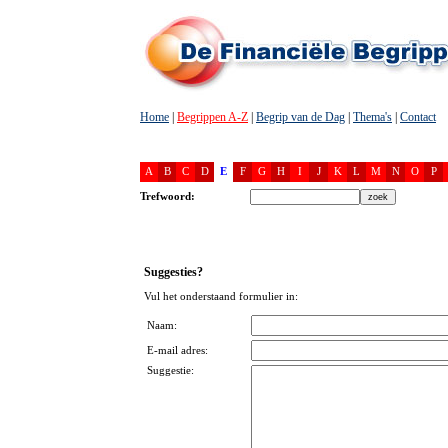
Home
|
Begrippen A-Z
|
Begrip van de Dag
|
Thema's
|
Contact
A
B
C
D
E
F
G
H
I
J
K
L
M
N
O
P
Trefwoord:
Suggesties?
Vul het onderstaand formulier in:
Naam:
E-mail adres:
Suggestie: