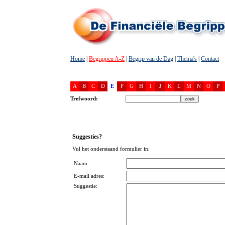
Home
|
Begrippen A-Z
|
Begrip van de Dag
|
Thema's
|
Contact
A
B
C
D
E
F
G
H
I
J
K
L
M
N
O
P
Trefwoord:
Suggesties?
Vul het onderstaand formulier in:
Naam:
E-mail adres:
Suggestie: