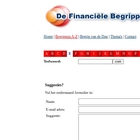
Home
|
Begrippen A-Z
|
Begrip van de Dag
|
Thema's
|
Contact
A
B
C
D
E
F
G
H
I
J
K
L
M
N
O
P
Trefwoord:
Suggesties?
Vul het onderstaand formulier in:
Naam:
E-mail adres:
Suggestie: