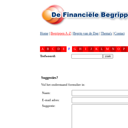
Home
|
Begrippen A-Z
|
Begrip van de Dag
|
Thema's
|
Contact
A
B
C
D
E
F
G
H
I
J
K
L
M
N
O
P
Trefwoord:
Suggesties?
Vul het onderstaand formulier in:
Naam:
E-mail adres:
Suggestie: