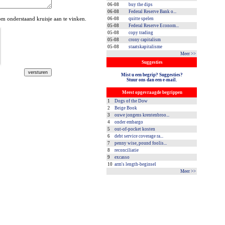
06-08
buy the dips
06-08
Federal Reserve Bank o...
 onderstaand kruisje aan te vinken.
06-08
quitte spelen
05-08
Federal Reserve Econom...
05-08
copy trading
05-08
crony capitalism
05-08
staatskapitalisme
Meer >>
Suggesties
Mist u een begrip? Suggesties?
Stuur ons dan een e-mail.
Meest opgevraagde begrippen
1
Dogs of the Dow
2
Beige Book
3
ouwe jongens krentenbroo...
4
onder embargo
5
out-of-pocket kosten
6
debt service coverage ra...
7
penny wise, pound foolis...
8
reconciliatie
9
excasso
10
arm's length-beginsel
Meer >>