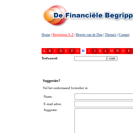
Home
|
Begrippen A-Z
|
Begrip van de Dag
|
Thema's
|
Contact
A
B
C
D
E
F
G
H
I
J
K
L
M
N
O
P
Trefwoord:
Suggesties?
Vul het onderstaand formulier in:
Naam:
E-mail adres:
Suggestie: