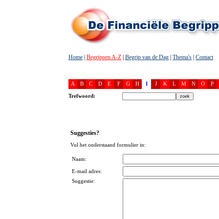
Home
|
Begrippen A-Z
|
Begrip van de Dag
|
Thema's
|
Contact
A
B
C
D
E
F
G
H
I
J
K
L
M
N
O
P
Trefwoord:
Suggesties?
Vul het onderstaand formulier in:
Naam:
E-mail adres:
Suggestie: