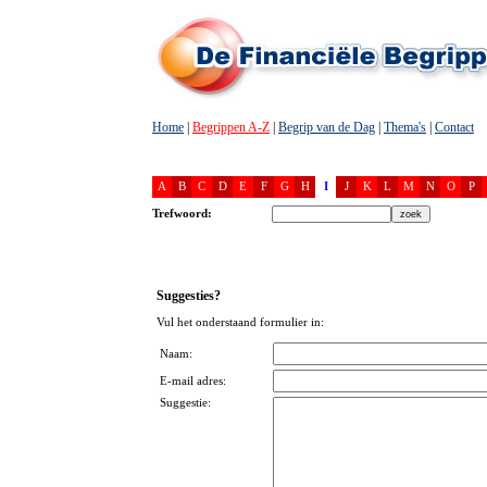
Home
|
Begrippen A-Z
|
Begrip van de Dag
|
Thema's
|
Contact
A
B
C
D
E
F
G
H
I
J
K
L
M
N
O
P
Trefwoord:
Suggesties?
Vul het onderstaand formulier in:
Naam:
E-mail adres:
Suggestie: