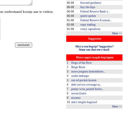
06-08
forward guidance
06-08
buy the dips
 onderstaand kruisje aan te vinken.
06-08
Federal Reserve Bank o...
06-08
quitte spelen
05-08
Federal Reserve Econom...
05-08
copy trading
05-08
crony capitalism
Meer >>
Suggesties
Mist u een begrip? Suggesties?
Stuur ons dan een e-mail.
Meest opgevraagde begrippen
1
Dogs of the Dow
2
Beige Book
3
ouwe jongens krentenbroo...
4
onder embargo
5
out-of-pocket kosten
6
debt service coverage ra...
7
penny wise, pound foolis...
8
reconciliatie
9
excasso
10
arm's length-beginsel
Meer >>