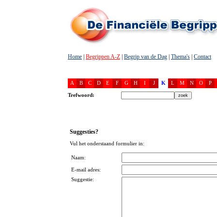
Home
|
Begrippen A-Z
|
Begrip van de Dag
|
Thema's
|
Contact
A
B
C
D
E
F
G
H
I
J
K
L
M
N
O
P
Trefwoord:
Suggesties?
Vul het onderstaand formulier in:
Naam:
E-mail adres:
Suggestie: