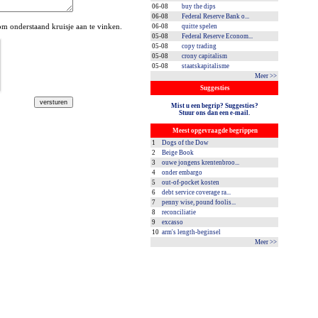
06-08
buy the dips
06-08
Federal Reserve Bank o...
 onderstaand kruisje aan te vinken.
06-08
quitte spelen
05-08
Federal Reserve Econom...
05-08
copy trading
05-08
crony capitalism
05-08
staatskapitalisme
Meer >>
Suggesties
Mist u een begrip? Suggesties?
Stuur ons dan een e-mail.
Meest opgevraagde begrippen
1
Dogs of the Dow
2
Beige Book
3
ouwe jongens krentenbroo...
4
onder embargo
5
out-of-pocket kosten
6
debt service coverage ra...
7
penny wise, pound foolis...
8
reconciliatie
9
excasso
10
arm's length-beginsel
Meer >>