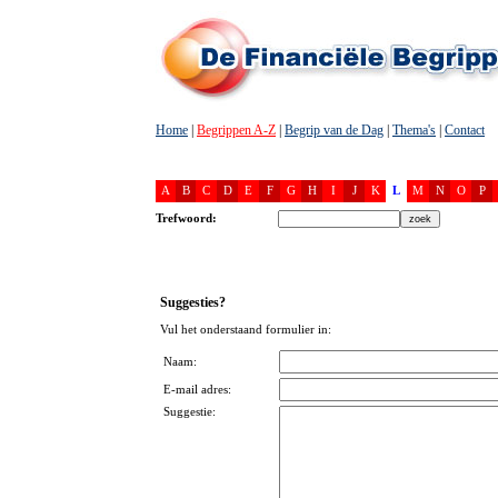
Home
|
Begrippen A-Z
|
Begrip van de Dag
|
Thema's
|
Contact
A
B
C
D
E
F
G
H
I
J
K
L
M
N
O
P
Trefwoord:
Suggesties?
Vul het onderstaand formulier in:
Naam:
E-mail adres:
Suggestie: