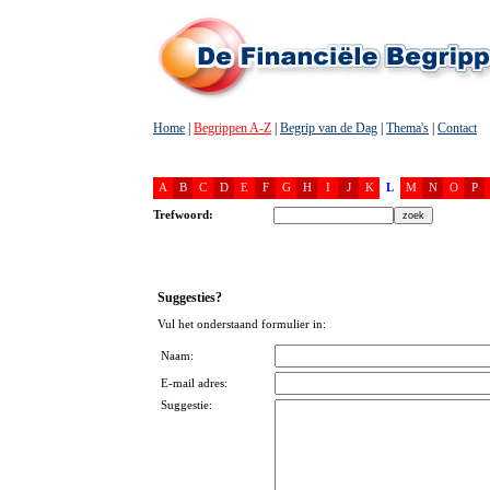
Home
|
Begrippen A-Z
|
Begrip van de Dag
|
Thema's
|
Contact
A
B
C
D
E
F
G
H
I
J
K
L
M
N
O
P
Trefwoord:
Suggesties?
Vul het onderstaand formulier in:
Naam:
E-mail adres:
Suggestie: