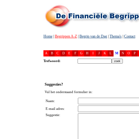
Home
|
Begrippen A-Z
|
Begrip van de Dag
|
Thema's
|
Contact
A
B
C
D
E
F
G
H
I
J
K
L
M
N
O
P
Trefwoord:
Suggesties?
Vul het onderstaand formulier in:
Naam:
E-mail adres:
Suggestie: