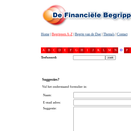
Home
|
Begrippen A-Z
|
Begrip van de Dag
|
Thema's
|
Contact
A
B
C
D
E
F
G
H
I
J
K
L
M
N
O
P
Trefwoord:
Suggesties?
Vul het onderstaand formulier in:
Naam:
E-mail adres:
Suggestie: