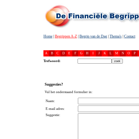
Home
|
Begrippen A-Z
|
Begrip van de Dag
|
Thema's
|
Contact
A
B
C
D
E
F
G
H
I
J
K
L
M
N
O
P
Trefwoord:
Suggesties?
Vul het onderstaand formulier in:
Naam:
E-mail adres:
Suggestie: