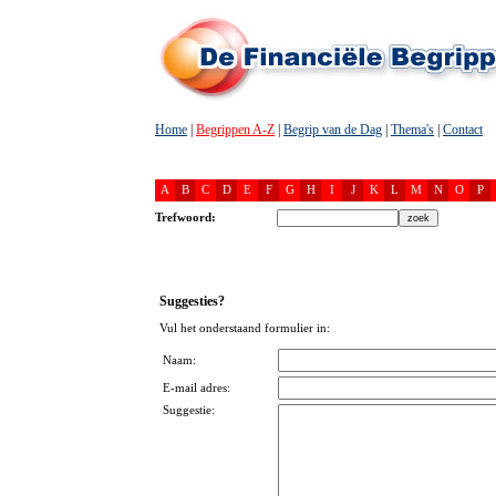
Home
|
Begrippen A-Z
|
Begrip van de Dag
|
Thema's
|
Contact
A
B
C
D
E
F
G
H
I
J
K
L
M
N
O
P
Trefwoord:
Suggesties?
Vul het onderstaand formulier in:
Naam:
E-mail adres:
Suggestie: