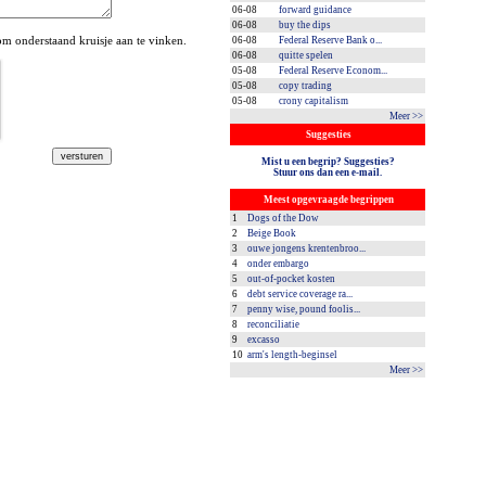
06-08
forward guidance
06-08
buy the dips
 onderstaand kruisje aan te vinken.
06-08
Federal Reserve Bank o...
06-08
quitte spelen
05-08
Federal Reserve Econom...
05-08
copy trading
05-08
crony capitalism
Meer >>
Suggesties
Mist u een begrip? Suggesties?
Stuur ons dan een e-mail.
Meest opgevraagde begrippen
1
Dogs of the Dow
2
Beige Book
3
ouwe jongens krentenbroo...
4
onder embargo
5
out-of-pocket kosten
6
debt service coverage ra...
7
penny wise, pound foolis...
8
reconciliatie
9
excasso
10
arm's length-beginsel
Meer >>