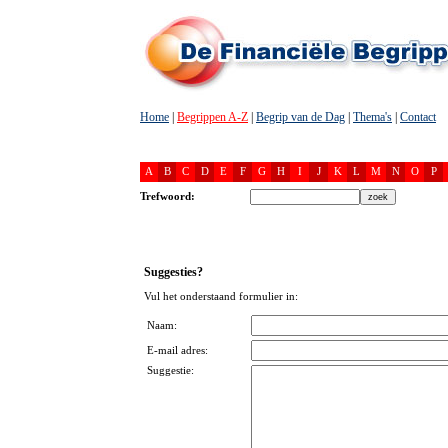
Home
|
Begrippen A-Z
|
Begrip van de Dag
|
Thema's
|
Contact
A
B
C
D
E
F
G
H
I
J
K
L
M
N
O
P
Trefwoord:
Suggesties?
Vul het onderstaand formulier in:
Naam:
E-mail adres:
Suggestie: