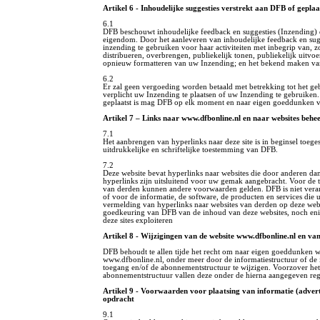
Artikel 6 - Inhoudelijke suggesties verstrekt aan DFB of gepla
6.1
DFB beschouwt inhoudelijke feedback en suggesties (Inzending) d
eigendom. Door het aanleveren van inhoudelijke feedback en su
inzending te gebruiken voor haar activiteiten met inbegrip van, z
distribueren, overbrengen, publiekelijk tonen, publiekelijk uitvo
opnieuw formatteren van uw Inzending; en het bekend maken va
6.2
Er zal geen vergoeding worden betaald met betrekking tot het ge
verplicht uw Inzending te plaatsen of uw Inzending te gebruiken
geplaatst is mag DFB op elk moment en naar eigen goeddunken v
Artikel 7 – Links naar www.dfbonline.nl en naar websites behe
7.1
Het aanbrengen van hyperlinks naar deze site is in beginsel toeg
uitdrukkelijke en schriftelijke toestemming van DFB.
7.2
Deze website bevat hyperlinks naar websites die door anderen d
hyperlinks zijn uitsluitend voor uw gemak aangebracht. Voor de t
van derden kunnen andere voorwaarden gelden. DFB is niet veran
of voor de informatie, de software, de producten en services die u
vermelding van hyperlinks naar websites van derden op deze webs
goedkeuring van DFB van de inhoud van deze websites, noch enig
deze sites exploiteren
Artikel 8 - Wijzigingen van de website www.dfbonline.nl en v
DFB behoudt te allen tijde het recht om naar eigen goeddunken w
www.dfbonline.nl, onder meer door de informatiestructuur of de 
toegang en/of de abonnementstructuur te wijzigen. Voorzover het
abonnementstructuur vallen deze onder de hierna aangegeven reg
Artikel 9 - Voorwaarden voor plaatsing van informatie (advert
opdracht
9.1