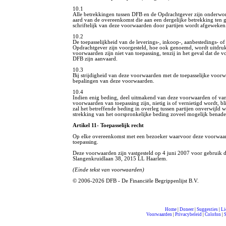
10.1
Alle betrekkingen tussen DFB en de Opdrachtgever zijn onderwo
aard van de overeenkomst die aan een dergelijke betrekking ten gr
schriftelijk van deze voorwaarden door partijen wordt afgeweken
10.2
De toepasselijkheid van de leverings-, inkoop-, aanbestedings- o
Opdrachtgever zijn voorgesteld, hoe ook genoemd, wordt uitdruk
voorwaarden zijn niet van toepassing, tenzij in het geval dat de v
DFB zijn aanvaard.
10.3
Bij strijdigheid van deze voorwaarden met de toepasselijke voo
bepalingen van deze voorwaarden.
10.4
Indien enig beding, deel uitmakend van deze voorwaarden of v
voorwaarden van toepassing zijn, nietig is of vernietigd wordt, bl
zal het betreffende beding in overleg tussen partijen onverwijld
strekking van het oorspronkelijke beding zoveel mogelijk benade
Artikel 11- Toepasselijk recht
Op elke overeenkomst met een bezoeker waarvoor deze voorwaard
toepassing.
Deze voorwaarden zijn vastgesteld op 4 juni 2007 voor gebruik d
Slangenkruidlaan 38, 2015 LL Haarlem.
(Einde tekst van voorwaarden)
© 2006-2026 DFB - De Financiële Begrippenlijst B.V.
Home
|
Doneer
|
Suggesties
|
Li
Voorwaarden
|
Privacybeleid
|
Colofon
|
S
compleet