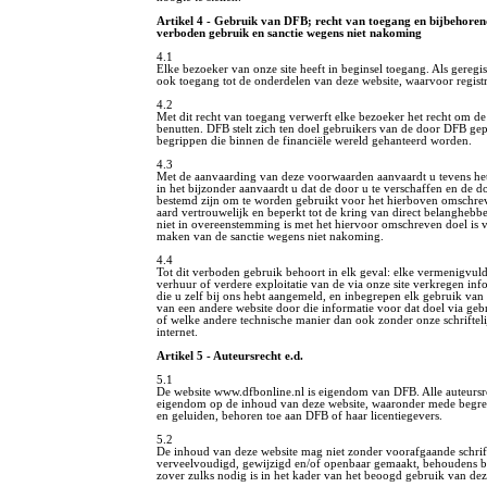
Artikel 4 - Gebruik van DFB; recht van toegang en bijbehore
verboden gebruik en sanctie wegens niet nakoming
4.1
Elke bezoeker van onze site heeft in beginsel toegang. Als geregi
ook toegang tot de onderdelen van deze website, waarvoor registra
4.2
Met dit recht van toegang verwerft elke bezoeker het recht om de
benutten. DFB stelt zich ten doel gebruikers van de door DFB gep
begrippen die binnen de financiële wereld gehanteerd worden.
4.3
Met de aanvaarding van deze voorwaarden aanvaardt u tevens h
in het bijzonder aanvaardt u dat de door u te verschaffen en de d
bestemd zijn om te worden gebruikt voor het hierboven omschreve
aard vertrouwelijk en beperkt tot de kring van direct belanghebb
niet in overeenstemming is met het hiervoor omschreven doel is
maken van de sanctie wegens niet nakoming.
4.4
Tot dit verboden gebruik behoort in elk geval: elke vermenigvul
verhuur of verdere exploitatie van de via onze site verkregen inf
die u zelf bij ons hebt aangemeld, en inbegrepen elk gebruik van
van een andere website door die informatie voor dat doel via ge
of welke andere technische manier dan ook zonder onze schriftel
internet.
Artikel 5 - Auteursrecht e.d.
5.1
De website www.dfbonline.nl is eigendom van DFB. Alle auteursre
eigendom op de inhoud van deze website, waaronder mede begrep
en geluiden, behoren toe aan DFB of haar licentiegevers.
5.2
De inhoud van deze website mag niet zonder voorafgaande schri
verveelvoudigd, gewijzigd en/of openbaar gemaakt, behoudens be
zover zulks nodig is in het kader van het beoogd gebruik van dez