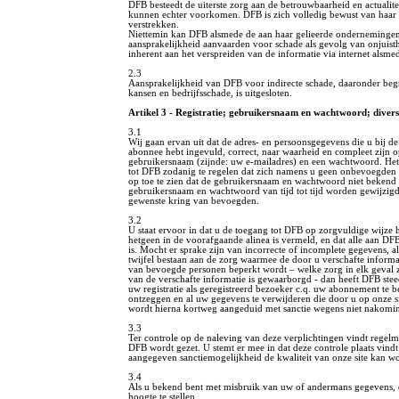
DFB besteedt de uiterste zorg aan de betrouwbaarheid en actualite
kunnen echter voorkomen. DFB is zich volledig bewust van haar 
verstrekken.
Niettemin kan DFB alsmede de aan haar gelieerde ondernemingen,
aansprakelijkheid aanvaarden voor schade als gevolg van onjuis
inherent aan het verspreiden van de informatie via internet alsme
2.3
Aansprakelijkheid van DFB voor indirecte schade, daaronder beg
kansen en bedrijfsschade, is uitgesloten.
Artikel 3 - Registratie; gebruikersnaam en wachtwoord; diver
3.1
Wij gaan ervan uit dat de adres- en persoonsgegevens die u bij d
abonnee hebt ingevuld, correct, naar waarheid en compleet zijn op
gebruikersnaam (zijnde: uw e-mailadres) en een wachtwoord. Het g
tot DFB zodanig te regelen dat zich namens u geen onbevoegden t
op toe te zien dat de gebruikersnaam en wachtwoord niet beken
gebruikersnaam en wachtwoord van tijd tot tijd worden gewijzig
gewenste kring van bevoegden.
3.2
U staat ervoor in dat u de toegang tot DFB op zorgvuldige wijze
hetgeen in de voorafgaande alinea is vermeld, en dat alle aan DF
is. Mocht er sprake zijn van incorrecte of incomplete gegevens, al
twijfel bestaan aan de zorg waarmee de door u verschafte informa
van bevoegde personen beperkt wordt – welke zorg in elk geval zo
van de verschafte informatie is gewaarborgd - dan heeft DFB ste
uw registratie als geregistreerd bezoeker c.q. uw abonnement te b
ontzeggen en al uw gegevens te verwijderen die door u op onze si
wordt hierna kortweg aangeduid met sanctie wegens niet nakomi
3.3
Ter controle op de naleving van deze verplichtingen vindt regelma
DFB wordt gezet. U stemt er mee in dat deze controle plaats vindt
aangegeven sanctiemogelijkheid de kwaliteit van onze site kan w
3.4
Als u bekend bent met misbruik van uw of andermans gegevens, d
hoogte te stellen.