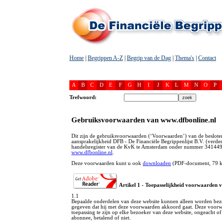
Home
|
Begrippen A-Z
|
Begrip van de Dag
|
Thema's
|
Contact
A
B
C
D
E
F
G
H
I
J
K
L
M
N
O
P
Trefwoord:
Gebruiksvoorwaarden van www.dfbonline.nl
Dit zijn de gebruiksvoorwaarden (‘Voorwaarden’) van de beslot
aansprakelijkheid DFB - De Financiële Begrippenlijst B.V. (verde
handelsregister van de KvK te Amsterdam onder nummer 3414491
www.dfbonline.nl
.
Deze voorwaarden kunt u ook
downloaden
(PDF-document, 79 k
Artikel 1 - Toepasselijkheid voorwaarden v
1.1
Bepaalde onderdelen van deze website kunnen alleen worden bezo
gegeven dat hij met deze voorwaarden akkoord gaat. Deze voor
toepassing te zijn op elke bezoeker van deze website, ongeacht of 
abonnee, betalend of niet.