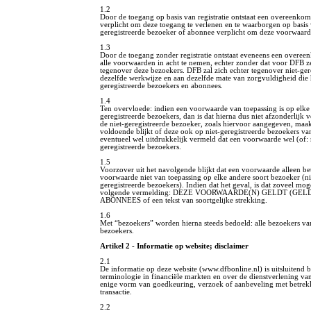
1.2
Door de toegang op basis van registratie ontstaat een overeenko
verplicht om deze toegang te verlenen en te waarborgen op basis
geregistreerde bezoeker of abonnee verplicht om deze voorwaard
1.3
Door de toegang zonder registratie ontstaat eveneens een overeen
alle voorwaarden in acht te nemen, echter zonder dat voor DFB ze
tegenover deze bezoekers. DFB zal zich echter tegenover niet-ger
dezelfde werkwijze en aan dezelfde mate van zorgvuldigheid die 
geregistreerde bezoekers en abonnees.
1.4
Ten overvloede: indien een voorwaarde van toepassing is op elke 
geregistreerde bezoekers, dan is dat hierna dus niet afzonderlij
de niet-geregistreerde bezoeker, zoals hiervoor aangegeven, maakt
voldoende blijkt of deze ook op niet-geregistreerde bezoekers van
eventueel wel uitdrukkelijk vermeld dat een voorwaarde wel (of: n
geregistreerde bezoekers.
1.5
Voorzover uit het navolgende blijkt dat een voorwaarde alleen be
voorwaarde niet van toepassing op elke andere soort bezoeker (nie
geregistreerde bezoekers). Indien dat het geval, is dat zoveel m
volgende vermelding: DEZE VOORWAARDE(N) GELDT (G
ABONNEES of een tekst van soortgelijke strekking.
1.6
Met “bezoekers” worden hierna steeds bedoeld: alle bezoekers van 
bezoekers.
Artikel 2 - Informatie op website; disclaimer
2.1
De informatie op deze website (www.dfbonline.nl) is uitsluitend 
terminologie in financiële markten en over de dienstverlening va
enige vorm van goedkeuring, verzoek of aanbeveling met betrekki
transactie.
2.2