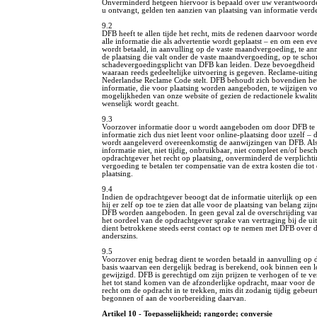
Onverminderd hetgeen hiervoor is bepaald over uw verantwoorde
u ontvangt, gelden ten aanzien van plaatsing van informatie ver
9.2
DFB heeft te allen tijde het recht, mits de redenen daarvoor wo
alle informatie die als advertentie wordt geplaatst – en om een e
wordt betaald, in aanvulling op de vaste maandvergoeding, te an
de plaatsing die valt onder de vaste maandvergoeding, op te schort
schadevergoedingsplicht van DFB kan leiden. Deze bevoegdheid
waaraan reeds gedeeltelijke uitvoering is gegeven. Reclame-uitin
Nederlandse Reclame Code stelt. DFB behoudt zich bovendien het
informatie, die voor plaatsing worden aangeboden, te wijzigen vo
mogelijkheden van onze website of gezien de redactionele kwalite
wenselijk wordt geacht.
9.3
Voorzover informatie door u wordt aangeboden om door DFB te wo
informatie zich dus niet leent voor online-plaatsing door uzelf – 
wordt aangeleverd overeenkomstig de aanwijzingen van DFB. Als
informatie niet, niet tijdig, onbruikbaar, niet compleet en/of bes
opdrachtgever het recht op plaatsing, onverminderd de verplich
vergoeding te betalen ter compensatie van de extra kosten die t
plaatsing.
9.4
Indien de opdrachtgever beoogt dat de informatie uiterlijk op ee
hij er zelf op toe te zien dat alle voor de plaatsing van belang zij
DFB worden aangeboden. In geen geval zal de overschrijding van 
het oordeel van de opdrachtgever sprake van vertraging bij de ui
dient betrokkene steeds eerst contact op te nemen met DFB over 
anderszins.
9.5
Voorzover enig bedrag dient te worden betaald in aanvulling op d
basis waarvan een dergelijk bedrag is berekend, ook binnen ee
gewijzigd. DFB is gerechtigd om zijn prijzen te verhogen of te ve
het tot stand komen van de afzonderlijke opdracht, maar voor de 
recht om de opdracht in te trekken, mits dit zodanig tijdig gebeur
begonnen of aan de voorbereiding daarvan.
Artikel 10 - Toepasselijkheid; rangorde; conversie