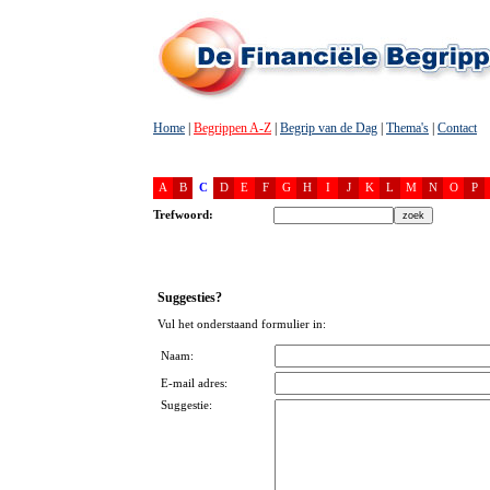
Home
|
Begrippen A-Z
|
Begrip van de Dag
|
Thema's
|
Contact
A
B
C
D
E
F
G
H
I
J
K
L
M
N
O
P
Trefwoord:
Suggesties?
Vul het onderstaand formulier in:
Naam:
E-mail adres:
Suggestie: