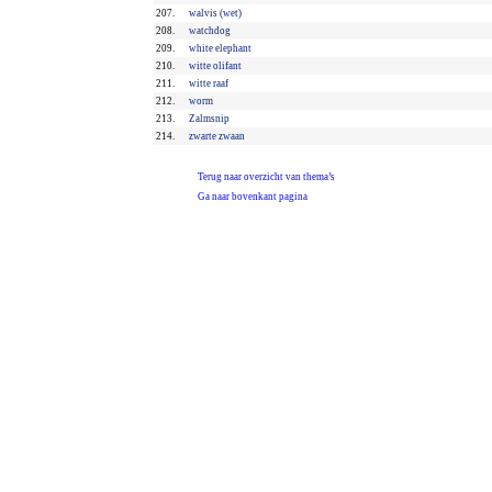
207.
walvis (wet)
208.
watchdog
209.
white elephant
210.
witte olifant
211.
witte raaf
212.
worm
213.
Zalmsnip
214.
zwarte zwaan
Terug naar overzicht van thema’s
Ga naar bovenkant pagina