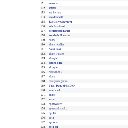
151.
raccoon
152.
ratrace
153.
red herring
154.
reindeer belt
155.
Rupsje Nooitgenoeg
156.
schuldenbeest
157.
secular bear market
158.
secular bull market
159.
shark
160.
shark repellent
161.
Shark Tank
162.
shark watcher
163.
sheeple
164.
sitting duck
165.
skippies
166.
slakkenpost
167.
slang
168.
slangarrangement
169.
Small Dogs of the Dow
170.
snail mail
171.
snake
172.
snip
173.
spaarvarken
174.
spaarvarkentaks
175.
spider
176.
spin
177.
spin-out
178.
spin-off