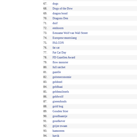
67.
dogs
68.
Dogs of the Dow
69.
dragon bond
70.
Dragons Den
71.
duif
72.
eenhoorn
73.
Eenzame Wolf van Wall Street
74.
Europese muntslang
75.
FALCON
76.
fat cat
77.
Fat Cat Day
78.
FD Gazellen Award
79.
flow monster
80.
full ratchet
81.
gazelle
82.
geiteneconomie
83.
geldezel
84.
geldhaai
85.
geldmuilezels
86.
geldwolf
87.
gierenfonds
88.
gold bug
89.
Gouden Stier
90.
goudhaantje
91.
goudkever
92.
grijze zwaan
93.
hamsteren
94.
havik