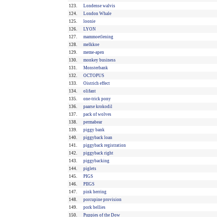
123.
Londense walvis
124.
London Whale
125.
loonie
126.
LYON
127.
mammoetlening
128.
melkkoe
129.
meme-apen
130.
monkey business
131.
Monsterbank
132.
OCTOPUS
133.
Oistrich effect
134.
olifant
135.
one-trick pony
136.
paarse krokodil
137.
pack of wolves
138.
permabear
139.
piggy bank
140.
piggyback loan
141.
piggyback registration
142.
piggyback right
143.
piggybacking
144.
piglets
145.
PIGS
146.
PIIGS
147.
pink herring
148.
porcupine provision
149.
pork bellies
150.
Puppies of the Dow