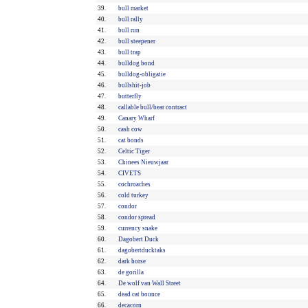
39.
bull market
40.
bull rally
41.
bull run
42.
bull steepener
43.
bull trap
44.
bulldog bond
45.
bulldog-obligatie
46.
bullshit-job
47.
butterfly
48.
callable bull/bear contract
49.
Canary Wharf
50.
cash cow
51.
cat bonds
52.
Celtic Tiger
53.
Chinees Nieuwjaar
54.
CIVETS
55.
cochroaches
56.
cold turkey
57.
condor
58.
condor spread
59.
currency snake
60.
Dagobert Duck
61.
dagobertducktaks
62.
dark horse
63.
de gorilla
64.
De wolf van Wall Street
65.
dead cat bounce
66.
decacorn