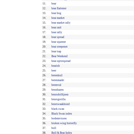
11.
bear
12.
bear flattener
13.
bear hug
14.
bear market
15.
bear market rally
16.
bear raid
17.
bear rally
18.
bear spread
19.
bear squeeze
20.
bear steepener
21.
bear trap
22.
Bear Weekend
23.
bear-optiespread
24.
bearish
25.
beer
26.
berenkuil
27.
berenmarkt
28.
berenval
29.
beunhazen
30.
beursdolfijnen
31.
beursgorilla
32.
beurswaakhond
33.
black swan
34.
Black Swan index
35.
bodemvissen
36.
broken wing butterfly
37.
bull
38.
Bull & Bear Index