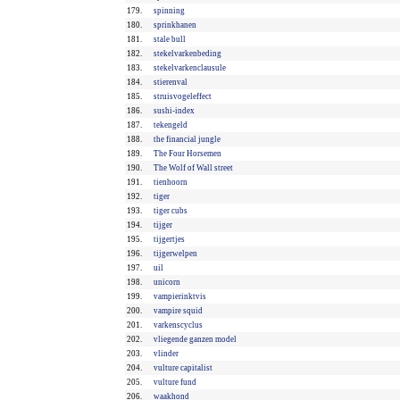
179.
spinning
180.
sprinkhanen
181.
stale bull
182.
stekelvarkenbeding
183.
stekelvarkenclausule
184.
stierenval
185.
struisvogeleffect
186.
sushi-index
187.
tekengeld
188.
the financial jungle
189.
The Four Horsemen
190.
The Wolf of Wall street
191.
tienhoorn
192.
tiger
193.
tiger cubs
194.
tijger
195.
tijgertjes
196.
tijgerwelpen
197.
uil
198.
unicorn
199.
vampierinktvis
200.
vampire squid
201.
varkenscyclus
202.
vliegende ganzen model
203.
vlinder
204.
vulture capitalist
205.
vulture fund
206.
waakhond