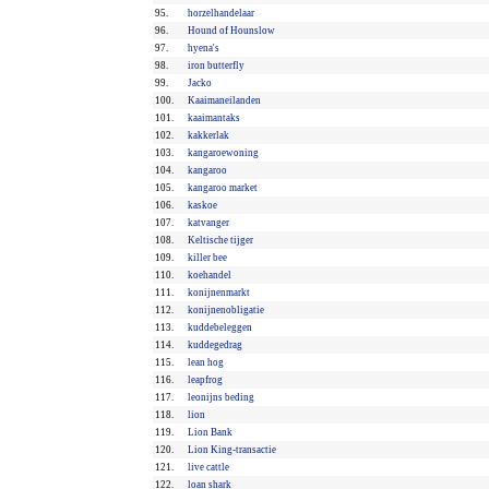
95.
horzelhandelaar
96.
Hound of Hounslow
97.
hyena's
98.
iron butterfly
99.
Jacko
100.
Kaaimaneilanden
101.
kaaimantaks
102.
kakkerlak
103.
kangaroewoning
104.
kangaroo
105.
kangaroo market
106.
kaskoe
107.
katvanger
108.
Keltische tijger
109.
killer bee
110.
koehandel
111.
konijnenmarkt
112.
konijnenobligatie
113.
kuddebeleggen
114.
kuddegedrag
115.
lean hog
116.
leapfrog
117.
leonijns beding
118.
lion
119.
Lion Bank
120.
Lion King-transactie
121.
live cattle
122.
loan shark