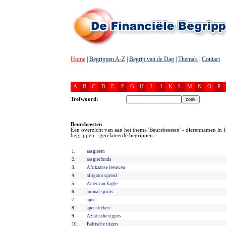
Home
|
Begrippen A-Z
|
Begrip van de Dag
|
Thema's
|
Contact
A
B
C
D
E
F
G
H
I
J
K
L
M
N
O
P
Trefwoord:
Beursbeesten
Een overzicht van aan het thema 'Beursbeesten' - dierennamen in f
begrippen - gerelateerde begrippen.
1.
aasgieren
2.
aasgierfonds
3.
Afrikaanse leeuwen
4.
alligator spread
5.
American Eagle
6.
animal spirits
7.
apen
8.
apenstreken
9.
Aziatische tijgers
10.
Baltische tijgers