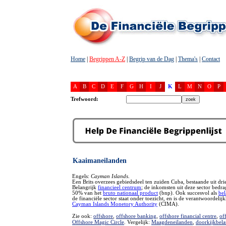
Home
|
Begrippen A-Z
|
Begrip van de Dag
|
Thema's
|
Contact
A
B
C
D
E
F
G
H
I
J
K
L
M
N
O
P
Trefwoord:
Kaaimaneilanden
Engels:
Cayman Islands
.
Een Brits overzees gebiedsdeel ten zuiden Cuba, bestaande uit dri
Belangrijk
financieel centrum
; de inkomsten uit deze sector bedr
50% van het
bruto nationaal product
(bnp). Ook succesvol als
bel
de financiële sector staat onder toezicht, en is de verantwoordelij
Cayman Islands Monetory Authority
(CIMA).
Zie ook:
offshore
,
offshore banking
,
offshore financial centre
,
of
Offshore Magic Circle
. Vergelijk:
Maagdeneilanden
,
doorkijkbela