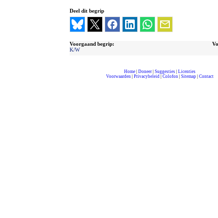
Deel dit begrip
Voorgaand begrip:
Vo
K/W
Home
|
Doneer
|
Suggesties
|
Licenties
Voorwaarden
|
Privacybeleid
|
Colofon
|
Sitemap
|
Contact
compleet