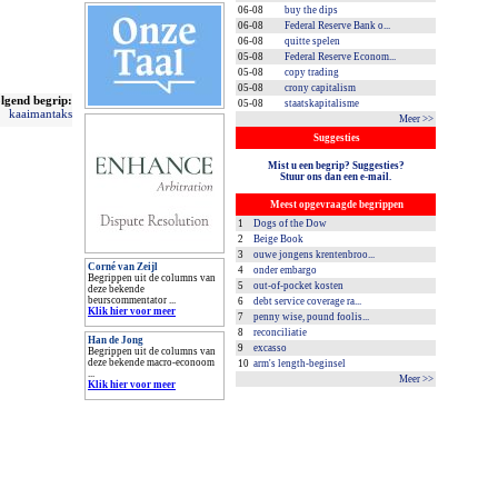
06-08
buy the dips
06-08
Federal Reserve Bank o...
06-08
quitte spelen
05-08
Federal Reserve Econom...
05-08
copy trading
05-08
crony capitalism
lgend begrip:
05-08
staatskapitalisme
kaaimantaks
Meer >>
Suggesties
Mist u een begrip? Suggesties?
Stuur ons dan een e-mail.
Meest opgevraagde begrippen
1
Dogs of the Dow
2
Beige Book
3
ouwe jongens krentenbroo...
Corné van Zeijl
4
onder embargo
Begrippen uit de columns van
5
out-of-pocket kosten
deze bekende
beurscommentator ...
6
debt service coverage ra...
Klik hier voor meer
7
penny wise, pound foolis...
8
reconciliatie
Han de Jong
9
excasso
Begrippen uit de columns van
deze bekende macro-econoom
10
arm's length-beginsel
...
Meer >>
Klik hier voor meer