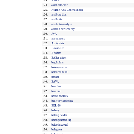
123.
ASAS
124.
asset-allocatie
125.
Athene-ASE General Index
126.
attribute bias
127.
attributie
128.
attributie-analyse
129.
auction rate security
130.
AvA
131.
avondbeurs
132.
Azië-crisis
133.
B-aandelen
134.
B-shares
135.
BABA-effect
136.
bag holder
137.
baissepositie
138.
balanced fund
139.
basket
140.
BAVA
141.
bear hug
142.
bear raid
143.
bearer security
144.
bedrijfswaardering
145.
BEL-20
146.
belang
147.
belang derden
148.
belangenmelding
149.
belastingzegel
150.
beleggen