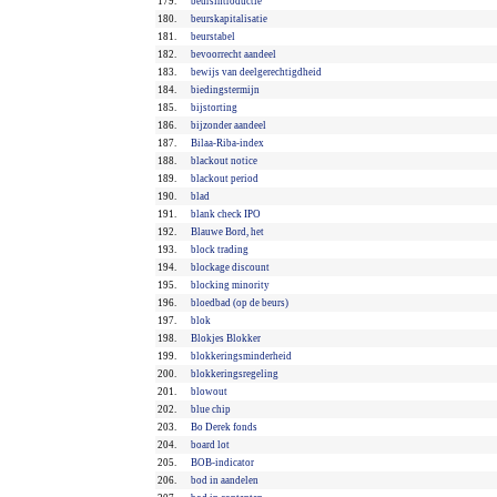
179.
beursintroductie
180.
beurskapitalisatie
181.
beurstabel
182.
bevoorrecht aandeel
183.
bewijs van deelgerechtigdheid
184.
biedingstermijn
185.
bijstorting
186.
bijzonder aandeel
187.
Bilaa-Riba-index
188.
blackout notice
189.
blackout period
190.
blad
191.
blank check IPO
192.
Blauwe Bord, het
193.
block trading
194.
blockage discount
195.
blocking minority
196.
bloedbad (op de beurs)
197.
blok
198.
Blokjes Blokker
199.
blokkeringsminderheid
200.
blokkeringsregeling
201.
blowout
202.
blue chip
203.
Bo Derek fonds
204.
board lot
205.
BOB-indicator
206.
bod in aandelen