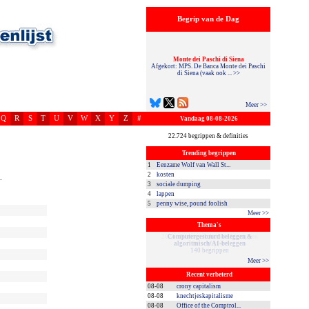
Begrip van de Dag
Monte dei Paschi di Siena
Afgekort: MPS. De Banca Monte dei Paschi
di Siena (vaak ook ... >>
Meer >>
Q
R
S
T
U
V
W
X
Y
Z
#
Vandaag 08-08-2026
22.724 begrippen & definities
Trending begrippen
1
Eenzame Wolf van Wall St...
2
kosten
.
3
sociale dumping
4
lappen
5
penny wise, pound foolish
Meer >>
Thema's
Computergestuurd beleggen &
algoritmisch/AI-beleggen
140 begrippen
Meer >>
Recent verbeterd
08-08
crony capitalism
08-08
knechtjeskapitalisme
08-08
Office of the Comptrol...