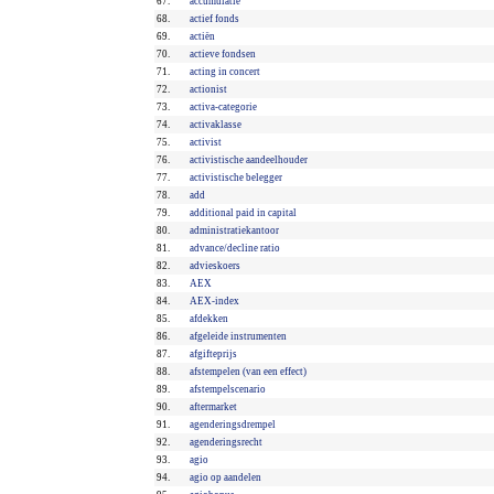
67.
accumulatie
68.
actief fonds
69.
actiën
70.
actieve fondsen
71.
acting in concert
72.
actionist
73.
activa-categorie
74.
activaklasse
75.
activist
76.
activistische aandeelhouder
77.
activistische belegger
78.
add
79.
additional paid in capital
80.
administratiekantoor
81.
advance/decline ratio
82.
advieskoers
83.
AEX
84.
AEX-index
85.
afdekken
86.
afgeleide instrumenten
87.
afgifteprijs
88.
afstempelen (van een effect)
89.
afstempelscenario
90.
aftermarket
91.
agenderingsdrempel
92.
agenderingsrecht
93.
agio
94.
agio op aandelen