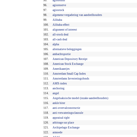
95.
agiobonus
96.
agioreserve
97.
agiostock
98.
algemene vergadering van aandeelhouders
99.
Alibaba
100.
Alibaba-effect
101.
alignment of interest
102.
all-stock deal
103.
all-cash deal
104.
alpha
105.
alternatieve beleggingen
106.
ambachtsportie
107.
American Depository Receipt
108.
American Stock Exchange
109.
Amerikaantjes
110.
Amsterdam Small Cap Index
111.
Amsterdams Investeringsfonds
112.
AMX-index
113.
anchoring
114.
angel
115.
Angelsaksische model (inzake aandeelhouders)
116.
ankle biter
117.
anti-overvalconstructie
118.
anti-verwateringsclausule
119.
appraisal right
120.
arbitrage sur place
121.
Archipelago Exchange
122.
armoede