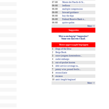
07-08
Monte dei Paschi di Si...
06-08
leefloon
06-08
multiple compression
06-08
forward guidance
06-08
buy the dips
06-08
Federal Reserve Bank o...
06-08
quitte spelen
Meer >>
Suggesties
Mist u een begrip? Suggesties?
Stuur ons dan een e-mail.
Meest opgevraagde begrippen
1
Dogs of the Dow
2
Beige Book
3
ouwe jongens krentenbroo...
4
onder embargo
5
out-of-pocket kosten
6
debt service coverage ra...
7
penny wise, pound foolis...
8
reconciliatie
9
excasso
10
arm's length-beginsel
Meer >>