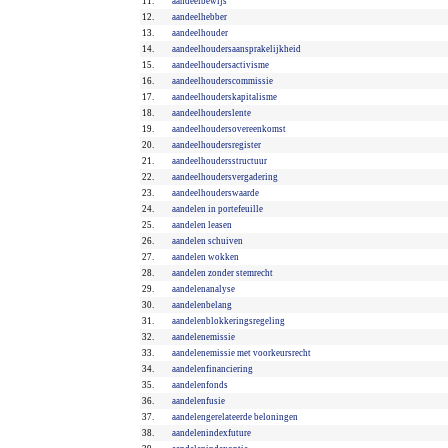
11.
aandeelbewijs
12.
aandeelhebber
13.
aandeelhouder
14.
aandeelhoudersaansprakelijkheid
15.
aandeelhoudersactivisme
16.
aandeelhouderscommissie
17.
aandeelhouderskapitalisme
18.
aandeelhouderslente
19.
aandeelhoudersovereenkomst
20.
aandeelhoudersregister
21.
aandeelhoudersstructuur
22.
aandeelhoudersvergadering
23.
aandeelhouderswaarde
24.
aandelen in portefeuille
25.
aandelen leasen
26.
aandelen schuiven
27.
aandelen wokken
28.
aandelen zonder stemrecht
29.
aandelenanalyse
30.
aandelenbelang
31.
aandelenblokkeringsregeling
32.
aandelenemissie
33.
aandelenemissie met voorkeursrecht
34.
aandelenfinanciering
35.
aandelenfonds
36.
aandelenfusie
37.
aandelengerelateerde beloningen
38.
aandelenindexfuture