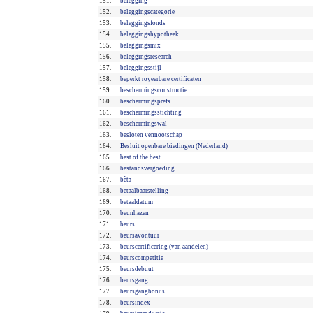
151.
belegging
152.
beleggingscategorie
153.
beleggingsfonds
154.
beleggingshypotheek
155.
beleggingsmix
156.
beleggingsresearch
157.
beleggingsstijl
158.
beperkt royeerbare certificaten
159.
beschermingsconstructie
160.
beschermingsprefs
161.
beschermingsstichting
162.
beschermingswal
163.
besloten vennootschap
164.
Besluit openbare biedingen (Nederland)
165.
best of the best
166.
bestandsvergoeding
167.
bèta
168.
betaalbaarstelling
169.
betaaldatum
170.
beunhazen
171.
beurs
172.
beursavontuur
173.
beurscertificering (van aandelen)
174.
beurscompetitie
175.
beursdebuut
176.
beursgang
177.
beursgangbonus
178.
beursindex