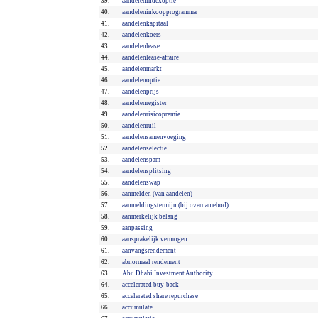
39.
aandelenindexoptie
40.
aandeleninkoopprogramma
41.
aandelenkapitaal
42.
aandelenkoers
43.
aandelenlease
44.
aandelenlease-affaire
45.
aandelenmarkt
46.
aandelenoptie
47.
aandelenprijs
48.
aandelenregister
49.
aandelenrisicopremie
50.
aandelenruil
51.
aandelensamenvoeging
52.
aandelenselectie
53.
aandelenspam
54.
aandelensplitsing
55.
aandelenswap
56.
aanmelden (van aandelen)
57.
aanmeldingstermijn (bij overnamebod)
58.
aanmerkelijk belang
59.
aanpassing
60.
aansprakelijk vermogen
61.
aanvangsrendement
62.
abnormaal rendement
63.
Abu Dhabi Investment Authority
64.
accelerated buy-back
65.
accelerated share repurchase
66.
accumulate