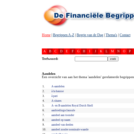
Home
|
Begrippen A-Z
|
Begrip van de Dag
|
Thema's
|
Contact
A
B
C
D
E
F
G
H
I
J
K
L
M
N
O
P
Trefwoord:
Aandelen
Een overzicht van aan het thema 'aandelen' gerelateerde begrippen
1.
A-aandelen
2.
à la hausse
3.
à pari
4.
A-shares
5.
A- en B-aandelen Royal Dutch Shell
6.
aanbiedingsclausule
7.
aandeel aan toonder
8.
aandeel op naam
9.
aandeel van derden
10.
aandeel zonder nominale waarde