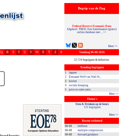
Begrip van de Dag
Federal Reserve Economic Data
Afgekort: FRED. Een Amerikaanse (gratis)
online database met ... >>
Meer >>
Q
R
S
T
U
V
W
X
Y
Z
#
Vandaag 06-08-2026
22.724 begrippen & definities
Trending begrippen
1
lappen
2
Eenzame Wolf van Wall St...
3
kosten
4
sociale dumping
5
price-to-sales ratio
Meer >>
Thema's
Eten & Drinken op de beurs
131 begrippen
Meer >>
Recent verbeterd
06-08
leefloon
06-08
multiple compression
06-08
forward guidance
lgend begrip: