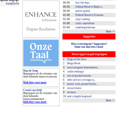
06-08
buy the dips
haalplicht
06-08
Federal Reserve Bank o...
06-08
quitte spelen
05-08
Federal Reserve Econom...
05-08
copy trading
05-08
crony capitalism
05-08
staatskapitalisme
Meer >>
Suggesties
Mist u een begrip? Suggesties?
Stuur ons dan een e-mail.
Meest opgevraagde begrippen
1
Dogs of the Dow
2
Beige Book
3
ouwe jongens krentenbroo...
Han de Jong
4
onder embargo
Begrippen uit de columns van
5
out-of-pocket kosten
deze bekende macro-econoom
...
6
debt service coverage ra...
Klik hier voor meer
7
penny wise, pound foolis...
8
reconciliatie
Corné van Zeijl
9
excasso
Begrippen uit de columns van
deze bekende
10
arm's length-beginsel
beurscommentator ...
Meer >>
Klik hier voor meer