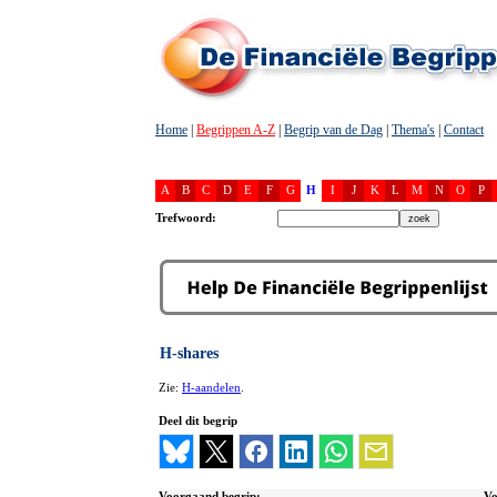
Home
|
Begrippen A-Z
|
Begrip van de Dag
|
Thema's
|
Contact
A
B
C
D
E
F
G
H
I
J
K
L
M
N
O
P
Trefwoord:
H-shares
Zie:
H-aandelen
.
Deel dit begrip
Voorgaand begrip:
Vo