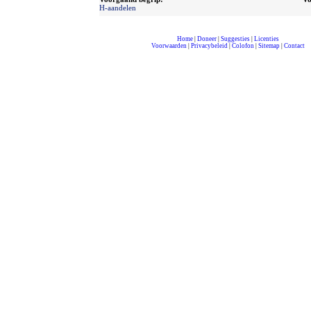
H-aandelen
Home
|
Doneer
|
Suggesties
|
Licenties
Voorwaarden
|
Privacybeleid
|
Colofon
|
Sitemap
|
Contact
compleet