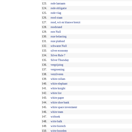
123.
rode lantaarn
124.
rode obligatie
125.
rode vlag
126.
rood staan
127.
rood, wit en blauwe brexit
128.
roodstand
129.
rote Null
130.
roze belasting
131.
roze plafond
132.
schwarze Null
133.
silver economy
134.
Silver Rule 7
135.
Silver Thursday
136.
vergrijzing
137.
vergroening
138.
verzilveren
139.
white collars
140.
white elephant
141.
white knight
142.
white list
143.
white paper
144.
white shoe bank
145.
white space investment
146.
white team
147.
witboek
148.
witte balk
149.
witte biotech
150.
witte boorden