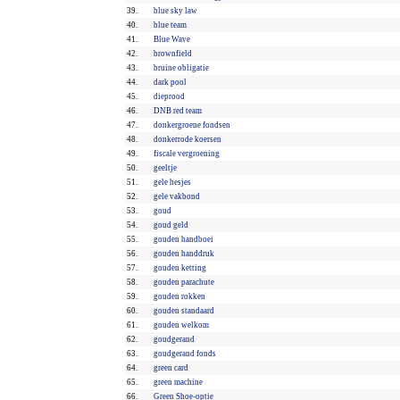
39.
blue sky law
40.
blue team
41.
Blue Wave
42.
brownfield
43.
bruine obligatie
44.
dark pool
45.
dieprood
46.
DNB red team
47.
donkergroene fondsen
48.
donkerrode koersen
49.
fiscale vergroening
50.
geeltje
51.
gele hesjes
52.
gele vakbond
53.
goud
54.
goud geld
55.
gouden handboei
56.
gouden handdruk
57.
gouden ketting
58.
gouden parachute
59.
gouden rokken
60.
gouden standaard
61.
gouden welkom
62.
goudgerand
63.
goudgerand fonds
64.
green card
65.
green machine
66.
Green Shoe-optie