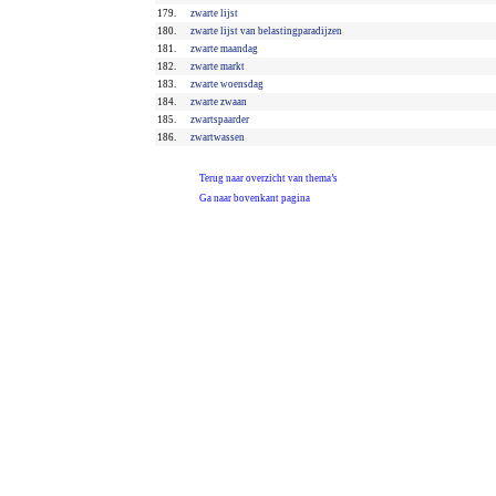
179.
zwarte lijst
180.
zwarte lijst van belastingparadijzen
181.
zwarte maandag
182.
zwarte markt
183.
zwarte woensdag
184.
zwarte zwaan
185.
zwartspaarder
186.
zwartwassen
Terug naar overzicht van thema’s
Ga naar bovenkant pagina