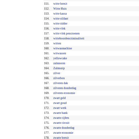
151.
witte brexit
152.
Witte Huis
153.
witte kassa
154.
witte olifant
155.
witte ridder
156.
witte vlek
157.
witte vlek pensioenen
158.
witteboordencriminaliteit
159.
witten
160.
witwasmachine
161.
witwassen
162.
yellowcake
163.
zalmnorm
164.
Zalmsnip
165.
zilver
166.
zilverbon
167.
zilveren dak
168.
zilveren donderdag
169.
zilveren economie
170.
zwart geld
171.
zwart goud
172.
zwart werk
173.
zwarte bank
174.
zwarte cijfers
175.
zwarte circuit
176.
zwarte donderdag
177.
zwarte economie
178.
zwarte brexit