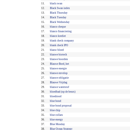
11.
black swan
12.
Black Swan index
13.
Black Thursday
14.
Black Tuesday
15.
Black Wednesday
16.
blanco cheque
17.
blanco financiering
18.
blanco krediet
19.
blank check company
20.
blank check IPO
21.
blauw bloed
22.
blauwe biotech
23.
blauwe boorden
24.
Blauwe Bord, het
25.
blauwe energie
26.
blauwe envelop
27.
blauwe obligatie
28.
Blauwe Vrijdag
29.
blauwe waterstof
30.
bloedbad (op de beurs)
31.
bloedrood
32.
blue bond
33.
blue bond proposal
34.
blue chip
35.
blue collars
36.
blue energy
37.
Blue Monday
38.
Blue Ocean Strategy