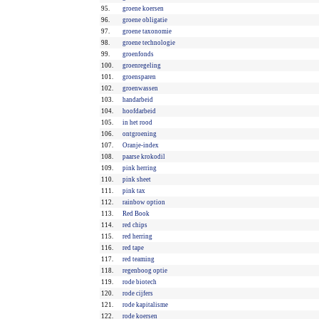
95.
groene koersen
96.
groene obligatie
97.
groene taxonomie
98.
groene technologie
99.
groenfonds
100.
groenregeling
101.
groensparen
102.
groenwassen
103.
handarbeid
104.
hoofdarbeid
105.
in het rood
106.
ontgroening
107.
Oranje-index
108.
paarse krokodil
109.
pink herring
110.
pink sheet
111.
pink tax
112.
rainbow option
113.
Red Book
114.
red chips
115.
red herring
116.
red tape
117.
red teaming
118.
regenboog optie
119.
rode biotech
120.
rode cijfers
121.
rode kapitalisme
122.
rode koersen