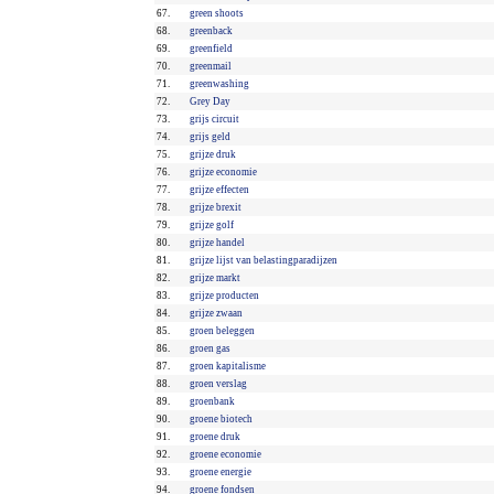
67.
green shoots
68.
greenback
69.
greenfield
70.
greenmail
71.
greenwashing
72.
Grey Day
73.
grijs circuit
74.
grijs geld
75.
grijze druk
76.
grijze economie
77.
grijze effecten
78.
grijze brexit
79.
grijze golf
80.
grijze handel
81.
grijze lijst van belastingparadijzen
82.
grijze markt
83.
grijze producten
84.
grijze zwaan
85.
groen beleggen
86.
groen gas
87.
groen kapitalisme
88.
groen verslag
89.
groenbank
90.
groene biotech
91.
groene druk
92.
groene economie
93.
groene energie
94.
groene fondsen