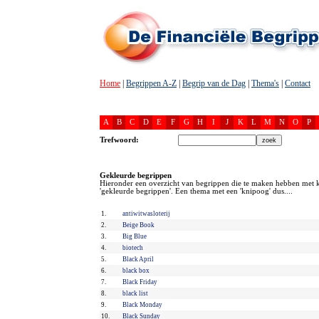
Home
|
Begrippen A-Z
|
Begrip van de Dag
|
Thema's
|
Contact
A
B
C
D
E
F
G
H
I
J
K
L
M
N
O
P
Trefwoord:
Gekleurde begrippen
Hieronder een overzicht van begrippen die te maken hebben met k
'gekleurde begrippen'. Een thema met een 'knipoog' dus....
1.
antiwitwasloterij
2.
Beige Book
3.
Big Blue
4.
biotech
5.
Black April
6.
black box
7.
Black Friday
8.
black list
9.
Black Monday
10.
Black Sunday