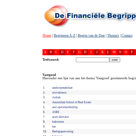
Home
|
Begrippen A-Z
|
Begrip van de Dag
|
Thema's
|
Contact
A
B
C
D
E
F
G
H
I
J
K
L
M
N
O
P
Trefwoord:
Vastgoed
Hieronder een lijst van aan het thema 'Vastgoed' gerelateerde begr
1.
aankoopmakelaar
2.
activaklasse
3.
Airbnb
4.
Amsterdam School of Real Estate
5.
anti-speculatiebeding
6.
ASRE
7.
asset-allocatie
8.
bakstenen
9.
bar
10.
Barbapapawoning