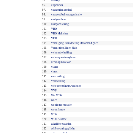
95.
turnkey
96.
uitponden
97.
vastgeniet aandeel
98.
vastgoedbeheerorganisatie
99.
vastgoedboer
100.
vastgoedlening
101.
VBO
102.
VBO Makelaar
103.
VEH
104.
Vereniging Bemiddeling Onroerend goed
105.
Vereniging Eigen Huis
106.
verhuurderheffing
107.
verkoop en terughuur
108.
verkoopmakelaar
109.
viager
110.
vinex
111.
voorveiling
112.
Vormerkung
113.
vrije sector huurwoningen
114.
VVP
115.
Wet WOZ
116.
woco
117.
woningcorporatie
118.
woonfraude
119.
WOZ
120.
WOZ-waarde
121.
zakelijke waarden
122.
zelfbewoningsplicht