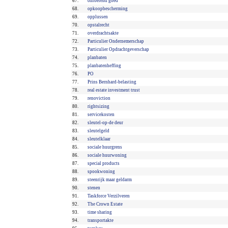
67.
onroerend goed
68.
opkoopbescherming
69.
opplussen
70.
opstalrecht
71.
overdrachtsakte
72.
Particulier Ondernemerschap
73.
Particulier Opdrachtgeverschap
74.
planbaten
75.
planbatenheffing
76.
PO
77.
Prins Bernhard-belasting
78.
real estate investment trust
79.
renoviction
80.
rightsizing
81.
servicekosten
82.
sleutel-op-de deur
83.
sleutelgeld
84.
sleutelklaar
85.
sociale huurgrens
86.
sociale huurwoning
87.
special products
88.
spookwoning
89.
steenrijk maar geldarm
90.
stenen
91.
Taskforce Verzilveren
92.
The Crown Estate
93.
time sharing
94.
transportakte