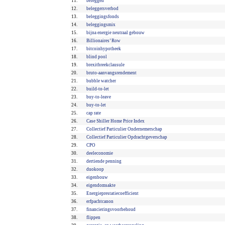
11.
beleggen
12.
beleggersverbod
13.
beleggingsfonds
14.
beleggingsmix
15.
bijna energie neutraal gebouw
16.
Billionaires’ Row
17.
bitcoinhypotheek
18.
blind pool
19.
brexitbreekclausule
20.
bruto-aanvangsrendement
21.
bubble watcher
22.
build-to-let
23.
buy-to-leave
24.
buy-to-let
25.
cap rate
26.
Case Shiller Home Price Index
27.
Collectief Particulier Ondernemerschap
28.
Collectief Particulier Opdrachtgeverschap
29.
CPO
30.
deeleconomie
31.
dertiende penning
32.
duokoop
33.
eigenbouw
34.
eigendomsakte
35.
Energieprestatiecoefficient
36.
erfpachtcanon
37.
financieringsvoorbehoud
38.
flippen