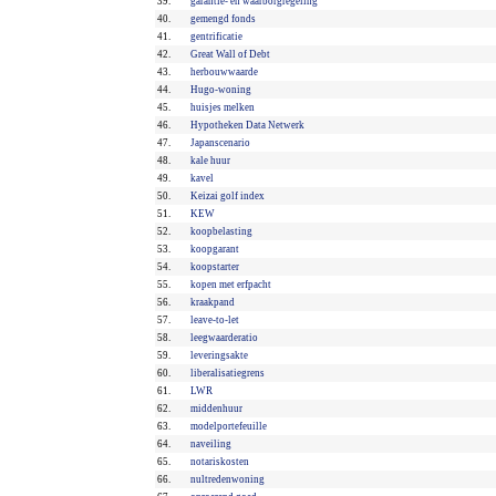
39.
garantie- en waarborgregeling
40.
gemengd fonds
41.
gentrificatie
42.
Great Wall of Debt
43.
herbouwwaarde
44.
Hugo-woning
45.
huisjes melken
46.
Hypotheken Data Netwerk
47.
Japanscenario
48.
kale huur
49.
kavel
50.
Keizai golf index
51.
KEW
52.
koopbelasting
53.
koopgarant
54.
koopstarter
55.
kopen met erfpacht
56.
kraakpand
57.
leave-to-let
58.
leegwaarderatio
59.
leveringsakte
60.
liberalisatiegrens
61.
LWR
62.
middenhuur
63.
modelportefeuille
64.
naveiling
65.
notariskosten
66.
nultredenwoning