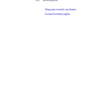
123.
zelfwoonplicht
Terug naar overzicht van thema’s
Ga naar bovenkant pagina