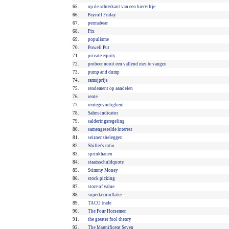
65.
op de achterkant van een bierviltje
66.
Payroll Friday
67.
permabear
68.
Pix
69.
populisme
70.
Powell Put
71.
private equity
72.
probeer nooit een vallend mes te vangen
73.
pump and dump
74.
ramsjprijs
75.
rendement op aandelen
76.
rente
77.
rentegevoeligheid
78.
Sahm-indicator
79.
salderingsregeling
80.
samengestelde interest
81.
seizoensbeleggen
82.
Shiller's ratio
83.
sprinkhanen
84.
staatsschuldquote
85.
Stimmy Money
86.
stock picking
87.
store of value
88.
superkerninflatie
89.
TACO trade
90.
The Four Horsemen
91.
the greater fool theory
92.
The Magnificent Seven