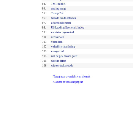
93.
TMT-bubbel
94.
trading range
95.
Trump Put
96.
tweede ronde-effecten
97.
uitzendbarometer
98.
US Leading Economic Index
99.
valutaire tegenwind
100.
vertrouwen
101.
voetnoten
102.
volatility laundering
103.
vraaguitval
104.
wat de gek ervoor geeft
105.
weelde-effect
106.
widow-maker trade
Terug naar overzicht van thema’s
Ga naar bovenkant pagina