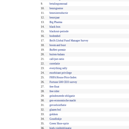
9.
betalingsmoraal
10.
beursgoeroe
11.
beursintroductie
12.
beursjaar
13.
Big Pharma
14.
black box
15.
blackout-periode
16.
bodembel
17.
BofA Global Fund Manager Survey
18.
boom and bust
19.
Buffett-premie
20.
buiten-balans
21.
call/put-ratio
22.
correlatie
23.
everything rally
24.
exorbitant privilege
25.
FHFA House Price Index
26.
Fortune 500 CEO survey
27.
free float
28.
free rider
29.
geïndexeerde obligatie
30.
geo-economische macht
31.
gevoelsinflatie
32.
glazen bol
33.
gokken
34.
Goudlokje
35.
Green Shoe-optie
36.
high-yieldobligatie