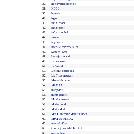
37.
hockeystick (profiel)
38.
HODL
39.
home run
40.
hype
41.
inflatiedoel
42.
inflatiedruk
43.
inflatiehobbel
44.
insider
45.
kapitaalratio
46.
koers-winstverhouding
47.
koopjesjagers
48.
kwartje van Kok
49.
Laffercurve
50.
Le Spread
51.
Leterme-staatsbons
52.
Liz Truss-moment
53.
Maastrichtnorm
54.
MAMAA
55.
margedruk
56.
meme-aandeel
57.
Minsky-moment
58.
Mister Bond
59.
Mister Market
60.
MSCI Emerging Markets Index
61.
MSCI World Index
62.
netwerkeffect
63.
One Big Beautiful Bill Act
64.
onzekerheid