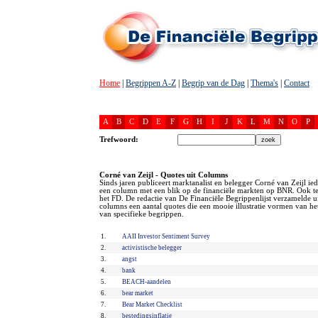
Home
|
Begrippen A-Z
|
Begrip van de Dag
|
Thema's
|
Contact
A
B
C
D
E
F
G
H
I
J
K
L
M
N
O
P
Trefwoord:
Corné van Zeijl - Quotes uit Columns
Sinds jaren publiceert marktanalist en belegger Corné van Zeijl ie
een column met een blik op de financiële markten op BNR. Ook te
het FD. De redactie van De Financiële Begrippenlijst verzamelde ui
columns een aantal quotes die een mooie illustratie vormen van he
van specifieke begrippen.
1.
AAII Investor Sentiment Survey
2.
activistische belegger
3.
angst
4.
bank
5.
BEACH-aandelen
6.
bear market
7.
Bear Market Checklist
8.
bestedingsinflatie