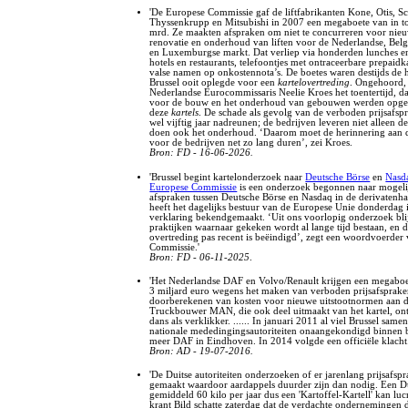
'De Europese Commissie gaf de liftfabrikanten Kone, Otis, Sc
Thyssenkrupp en Mitsubishi in 2007 een megaboete van in to
mrd. Ze maakten afspraken om niet te concurreren voor ni
renovatie en onderhoud van liften voor de Nederlandse, Belg
en Luxemburgse markt. Dat verliep via honderden lunches en
hotels en restaurants, telefoontjes met ontraceerbare prepaidk
valse namen op onkostennota’s. De boetes waren destijds de 
Brussel ooit oplegde voor een
kartelovertreding
. Ongehoord,
Nederlandse Eurocommissaris Neelie Kroes het toentertijd, da
voor de bouw en het onderhoud van gebouwen werden opge
deze
kartels
. De schade als gevolg van de verboden prijsafsp
wel vijftig jaar nadreunen; de bedrijven leveren niet alleen de
doen ook het onderhoud. ‘Daarom moet de herinnering aan 
voor de bedrijven net zo lang duren’, zei Kroes.
Bron: FD - 16-06-2026.
'Brussel begint kartelonderzoek naar
Deutsche Börse
en
Nasd
Europese Commissie
is een onderzoek begonnen naar mogelij
afspraken tussen Deutsche Börse en Nasdaq in de derivatenha
heeft het dagelijks bestuur van de Europese Unie donderdag 
verklaring bekendgemaakt. ‘Uit ons voorlopig onderzoek blij
praktijken waarnaar gekeken wordt al lange tijd bestaan, en d
overtreding pas recent is beëindigd’, zegt een woordvoerder
Commissie.'
Bron: FD - 06-11-2025
.
'Het Nederlandse DAF en Volvo/Renault krijgen een megaboe
3 miljard euro wegens het maken van verboden prijsafsprake
doorberekenen van kosten voor nieuwe uitstootnormen aan de 
Truckbouwer MAN, die ook deel uitmaakt van het kartel, ont
dans als verklikker. ...... In januari 2011 al viel Brussel same
nationale mededingingsautoriteiten onaangekondigd binnen 
meer DAF in Eindhoven. In 2014 volgde een officiële klacht.
Bron: AD - 19-07-2016.
'De Duitse autoriteiten onderzoeken of er jarenlang prijsafspr
gemaakt waardoor aardappels duurder zijn dan nodig. Een Du
gemiddeld 60 kilo per jaar dus een 'Kartoffel-Kartell' kan lucr
krant Bild schatte zaterdag dat de verdachte ondernemingen 