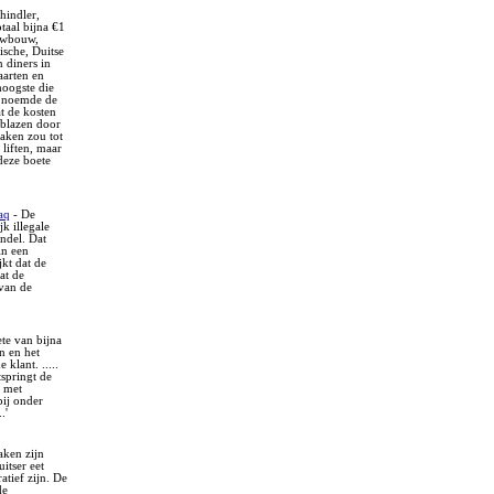
hindler,
taal bijna €1
euwbouw,
ische, Duitse
 diners in
aarten en
hoogste die
 noemde de
t de kosten
blazen door
raken zou tot
 liften, maar
deze boete
aq
- De
k illegale
ndel. Dat
in een
kt dat de
at de
 van de
te van bijna
n en het
klant. .....
springt de
n met
bij onder
.'
aken zijn
itser eet
atief zijn. De
de