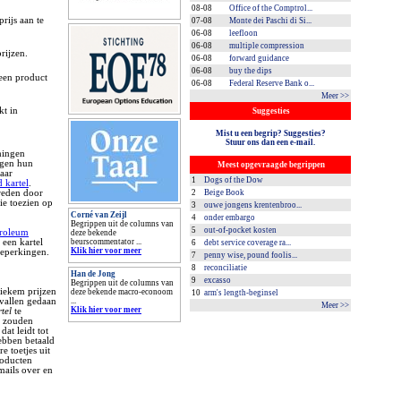
08-08
Office of the Comptrol...
rijs aan te
07-08
Monte dei Paschi di Si...
06-08
leefloon
06-08
multiple compression
rijzen.
06-08
forward guidance
06-08
buy the dips
een product
06-08
Federal Reserve Bank o...
Meer >>
kt in
Suggesties
Mist u een begrip? Suggesties?
Stuur ons dan een e-mail.
mingen
ngen hun
Meest opgevraagde begrippen
aar
1
Dogs of the Dow
d kartel
.
2
Beige Book
reden door
ie toezien op
3
ouwe jongens krentenbroo...
Corné van Zeijl
4
onder embargo
Begrippen uit de columns van
5
out-of-pocket kosten
troleum
deze bekende
beurscommentator ...
 een kartel
6
debt service coverage ra...
Klik hier voor meer
beperkingen.
7
penny wise, pound foolis...
8
reconciliatie
Han de Jong
9
excasso
Begrippen uit de columns van
stiekem prijzen
deze bekende macro-econoom
10
arm's length-beginsel
...
vallen gedaan
Meer >>
Klik hier voor meer
rtel
te
, zouden
at leidt tot
ebben betaald
e toetjes uit
roducten
mails over en