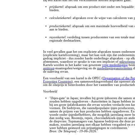
Bij een kartel kan het om verschillende soorten afspraken gaan:
prijskartel
: afspraak om een product niet onder een bepaalde p
bieden.
calculatiekartel
: afspraken over de wijze van calculeren van p
productiekartel
: afspraak om een maximale hoeveelheid van 
aan te bieden.
rayonkartel
: verdeling tussen producenten van een totale mar
regionale deelmarkten.
In veel gevallen gaat het om expliciete afspraken tussen onderne
(expliciete kartelvorming), maar het kan ook zijn dat ondernemi
gedrag impliciet - dus zonder harde onderlinge afspraken - op elk
afstemmen, waardoor er sprake is van een impliciet of
stilzwijgen
Kartels worden in het kader van gewenste
vrije mededinging
best
antitrust
-maatregelen/wetgeving en de
mededingingsautoriteiten
d
de naleving ervan.
Een voorbeeld van een kartel is de OPEC (
Organisation of the Pe
Exporting Countries
), een samenwerkingsverband dat opereert als
om de olieprijs te beïnvloeden door het vaststellen van productie
Voorbeeld
’IJsjes-gate’ in Japan; invallen bij grote ijsboeren die samen 
zouden hebben opgedreven - Autoriteiten in Japan hebben in
bij zes grote ijsfabrikanten die ervan worden verdacht een
ka
vormen. De bedrijven, die razendpopulaire ijsjes produceren
samen de prijzen van hun producten hebben opgedreven. En d
woede onder ijsjesliefhebbers, die mogelijk jarenlang meer h
dan nodig was. Roomijs, repen, chocoladekoek-ijsjes en ander
de diepvries. Topmanagers van Japanse bedrijven die deze p
maken, zouden jarenlang met elkaar hebben vergaderd en e-
weer hebben gestuurd om prijsstijgingen te coördineren.'
Bron: De Telegraaf - 19-06-2026
.'