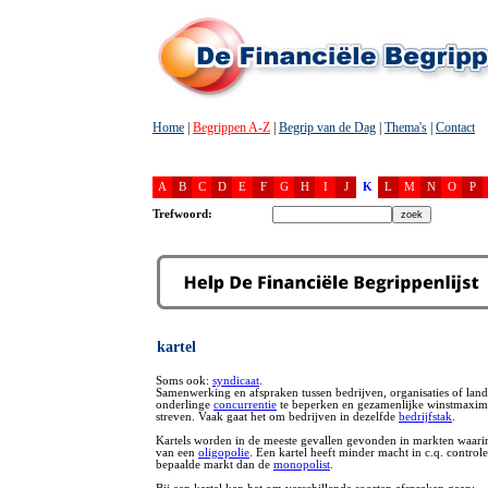
Home
|
Begrippen A-Z
|
Begrip van de Dag
|
Thema's
|
Contact
A
B
C
D
E
F
G
H
I
J
K
L
M
N
O
P
Trefwoord:
kartel
Soms ook:
syndicaat
.
Samenwerking en afspraken tussen bedrijven, organisaties of lan
onderlinge
concurrentie
te beperken en gezamenlijke winstmaximal
streven. Vaak gaat het om bedrijven in dezelfde
bedrijfstak
.
Kartels worden in de meeste gevallen gevonden in markten waarin
van een
oligopolie
. Een kartel heeft minder macht in c.q. control
bepaalde markt dan de
monopolist
.