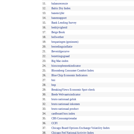
11.
balansrecessie
12.
Baltic Dry Index
13.
banencijfer
14.
banenrapport
15.
Bank Lending Survey
16.
bedrijvigheid
17.
Beige Book
18.
bellwether
19.
besparingen (gezinnen)
20.
bestedingsinflatie
21.
Beveridgecurve
22.
bezettingsgraad
23.
Big Mac-index
24.
bioscoopbezoekindicator
25.
Bloomberg Consumer Comfort Index
26.
Blue Chip Economic Indicators
27.
bni
28.
bnp
29.
BreakingViews Economic Spot-check
30.
Brede Welvaartsindicator
31.
bruto nationaal geluk
32.
bruto nationaal inkomen
33.
bruto nationaal product
34.
cardboard box index
35.
CBS Consumptieradar
36.
CCFI
37.
Chicago Board Options Exchange Volatility Index
38.
Chicago Fed National Activity Index