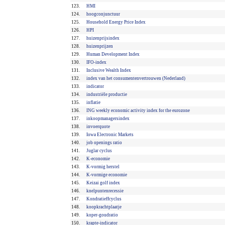
123.
HMI
124.
hoogconjunctuur
125.
Household Energy Price Index
126.
HPI
127.
huizenprijsindex
128.
huizenprijzen
129.
Human Development Index
130.
IFO-index
131.
Inclusive Wealth Index
132.
index van het consumentenvertrouwen (Nederland)
133.
indicator
134.
industriële productie
135.
inflatie
136.
ING weekly economic activity index for the eurozone
137.
inkoopmanagersindex
138.
invoerquote
139.
Iowa Electronic Markets
140.
job openings ratio
141.
Juglar cyclus
142.
K-economie
143.
K-vormig herstel
144.
K-vormige economie
145.
Keizai golf index
146.
knelpuntenrecessie
147.
Kondratieffcyclus
148.
koopkrachtplaatje
149.
koper-goudratio
150.
krapte-indicator