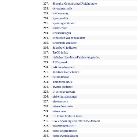
207.
Shanghai Containerized Freight Index
208.
skyscraper index
209.
snelle raming
210.
spaarparadox
211.
spanningsindicator
212.
staatsschuld
213.
steunaanvragen
214.
stimuleren van de economie
215.
structurele stagnatie
216.
Superbowl indicator
217.
TACO-index
218.
täglicher Lkw-Maut-Fahrleistungsindex
219.
TED-spread
220.
tolkilometerindex
221.
TomTom Traffic Index
222.
treinindicator
223.
Truflation Index
224.
Twitter Predictor
225.
U-vormige recessie
226.
uitkeringsaanvragen
227.
uitvoerquote
228.
uitzendbarometer
229.
uitzenduren
230.
US Initial Jobless Claims
231.
UWV Spanningsindicator Arbeidsmarkt
232.
verkeersintensiteit
233.
verrassingsindicator
234.
vertrouwensindicator