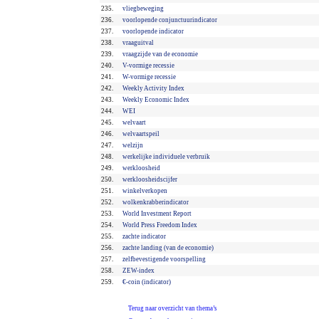
235.
vliegbeweging
236.
voorlopende conjunctuurindicator
237.
voorlopende indicator
238.
vraaguitval
239.
vraagzijde van de economie
240.
V-vormige recessie
241.
W-vormige recessie
242.
Weekly Activity Index
243.
Weekly Economic Index
244.
WEI
245.
welvaart
246.
welvaartspeil
247.
welzijn
248.
werkelijke individuele verbruik
249.
werkloosheid
250.
werkloosheidscijfer
251.
winkelverkopen
252.
wolkenkrabberindicator
253.
World Investment Report
254.
World Press Freedom Index
255.
zachte indicator
256.
zachte landing (van de economie)
257.
zelfbevestigende voorspelling
258.
ZEW-index
259.
€-coin (indicator)
Terug naar overzicht van thema’s