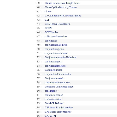
39.
China Containerized Freight Index
40.
China Cyclical Activity Tracker
41.
cijfers
42.
CKGSB Business Conditions Index
43.
CLI
44.
CNN Fear & Greed Index
45.
COEN
46.
COEN-index
47.
collectieve lastendruk
48.
conjunctuur
49.
conjunctuurbarometer
50.
conjunctuurcyclus
51.
conjunctuurdashboard
52.
Conjunctuurenquête Nederland
53.
conjunctuurgolf
54.
conjunctuurindicator
55.
Conjunctuurklok
56.
conjunctuurklokindicator
57.
Conjunctuurpanel
58.
consumentenvertrouwen
59.
Consumer Confidence Index
60.
consumptie
61.
containeroverslag
62.
contra-indicator
63.
Core PCE Deflator
64.
CPB Wereldhandelsmonitor
65.
CPB World Trade Monitor
66.
CPB WTM