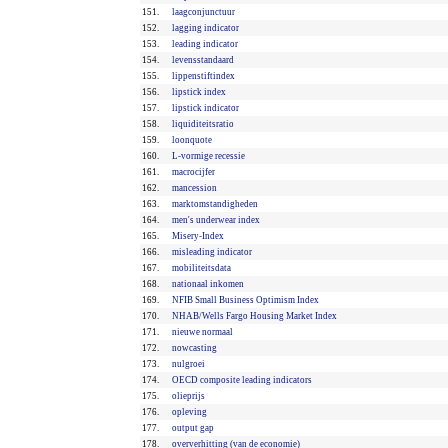
151.
laagconjunctuur
152.
lagging indicator
153.
leading indicator
154.
levensstandaard
155.
lippenstiftindex
156.
lipstick index
157.
lipstick indicator
158.
liquiditeitsratio
159.
loonquote
160.
L-vormige recessie
161.
macrocijfer
162.
mancession
163.
marktomstandigheden
164.
men's underwear index
165.
Misery-Index
166.
misleading indicator
167.
mobiliteitsdata
168.
nationaal inkomen
169.
NFIB Small Business Optimism Index
170.
NHAB/Wells Fargo Housing Market Index
171.
nieuwe normaal
172.
nowcasting
173.
nulgroei
174.
OECD composite leading indicators
175.
olieprijs
176.
opleving
177.
output gap
178.
oververhitting (van de economie)