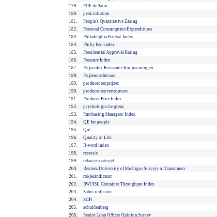
179.
PCE-deflator
180.
peak inflation
181.
People's Quantitative Easing
182.
Personal Consumption Expenditures
183.
Philadelphia Federal Index
184.
Philly Fed-index
185.
Presidential Approval Rating
186.
Pressure Index
187.
Prijsindex Bestaande Koopwoningen
188.
Prijzendashboard
189.
producentenprijzen
190.
producentenvertrouwen
191.
Producer Price Index
192.
psychologische grens
193.
Purchasing Managers' Index
194.
QE for people
195.
QoL
196.
Quality of Life
197.
R-word index
198.
recessie
199.
relancemaatregel
200.
Reuters/University of Michigan Surveys of Consumers
201.
rokjesindicator
202.
RWI/ISL Container Throughput Index
203.
Sahm-indicator
204.
SCFI
205.
schuldenberg
206.
Senior Loan Officer Opinion Survey