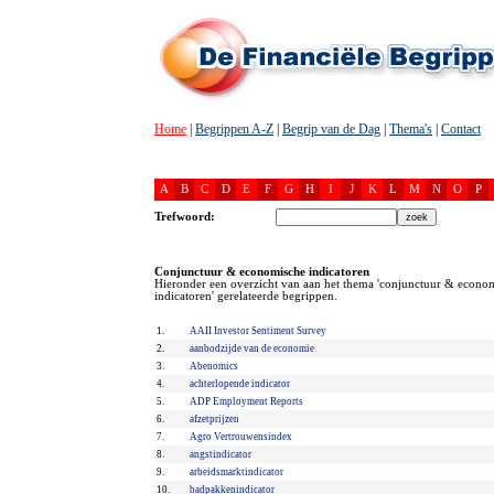
Home
|
Begrippen A-Z
|
Begrip van de Dag
|
Thema's
|
Contact
A
B
C
D
E
F
G
H
I
J
K
L
M
N
O
P
Trefwoord:
Conjunctuur & economische indicatoren
Hieronder een overzicht van aan het thema 'conjunctuur & econo
indicatoren' gerelateerde begrippen.
1.
AAII Investor Sentiment Survey
2.
aanbodzijde van de economie
3.
Abenomics
4.
achterlopende indicator
5.
ADP Employment Reports
6.
afzetprijzen
7.
Agro Vertrouwensindex
8.
angstindicator
9.
arbeidsmarktindicator
10.
badpakkenindicator