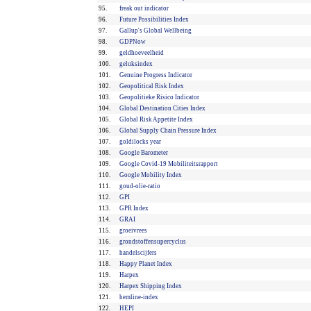
95.
freak out indicator
96.
Future Possibilities Index
97.
Gallup's Global Wellbeing
98.
GDPNow
99.
geldhoeveelheid
100.
geluksindex
101.
Genuine Progress Indicator
102.
Geopolitical Risk Index
103.
Geopolitieke Risico Indicator
104.
Global Destination Cities Index
105.
Global Risk Appetite Index
106.
Global Supply Chain Pressure Index
107.
goldilocks year
108.
Google Barometer
109.
Google Covid-19 Mobiliteitsrapport
110.
Google Mobility Index
111.
goud-olie-ratio
112.
GPI
113.
GPR Index
114.
GRAI
115.
groeivrees
116.
grondstoffensupercyclus
117.
handelscijfers
118.
Happy Planet Index
119.
Harpex
120.
Harpex Shipping Index
121.
hemline-index
122.
HEPI