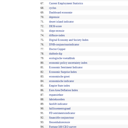
67.
Current Employment Statistics
68.
cyclus
69.
Dashboard economie
70.
depressie
71.
desert island indicator
72.
DESI-score
73.
diepe recessie
74.
diffusie-index
75.
Digital Economy and Society Index
76.
DNB-conjunctuurindicator
77.
Doctor Copper
78.
dubbele dip
79.
ecologische voetafdruk
80.
economic policy uncertainty index
81.
Economic Sentiment Indicator
82.
Economic Surprise Index
83.
economische groei
84.
economische indicator
85.
Empire State index
86.
Euro Area Deflation Index
87.
expansiefase
88.
fabrieksorders
89.
facelift indicator
90.
faillissementsgraad
91.
FD sentimentsindicator
92.
financiële conjunctuur
93.
flessenhalsrecessie
94.
Fortune 500 CEO survey