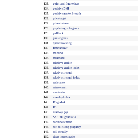
123.
point-and-figure chart
124.
positive DMI
125.
positive market breadth
126.
price target
127.
primaire trend
128.
psychologische grens
129.
pullback
130.
puntengrens
131.
quant investing
132.
Rationalizer
133.
rebound
134.
rechthoek
135.
relatieve sterkte
136.
relatieve sterkte-index
137.
relative strength
138.
relative strength index
139.
resistance
140.
retracement
141.
roeptoeter
142.
roundophobia
143.
RS-grafiek
144.
RSI
145.
runaway gap
146.
S&P 500-goudratio
147.
secundaire trend
148.
self-fulfilling prophecy
149.
sell the rally
150.
short interest ratio