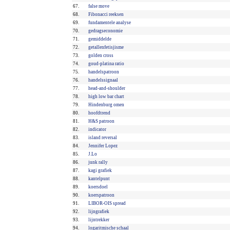
67.
false move
68.
Fibonacci reeksen
69.
fundamentele analyse
70.
gedragseconomie
71.
gemiddelde
72.
getallenfetisjisme
73.
golden cross
74.
goud-platina ratio
75.
handelspatroon
76.
handelssignaal
77.
head-and-shoulder
78.
high low bar chart
79.
Hindenburg omen
80.
hoofdtrend
81.
H&S patroon
82.
indicator
83.
island reversal
84.
Jennifer Lopez
85.
J.Lo
86.
junk rally
87.
kagi grafiek
88.
kantelpunt
89.
koersdoel
90.
koerspatroon
91.
LIBOR-OIS spread
92.
lijngrafiek
93.
lijntrekker
94.
logaritmische schaal