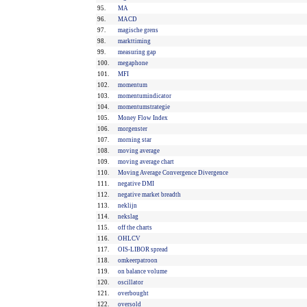
95.
MA
96.
MACD
97.
magische grens
98.
markttiming
99.
measuring gap
100.
megaphone
101.
MFI
102.
momentum
103.
momentumindicator
104.
momentumstrategie
105.
Money Flow Index
106.
morgenster
107.
morning star
108.
moving average
109.
moving average chart
110.
Moving Average Convergence Divergence
111.
negative DMI
112.
negative market breadth
113.
neklijn
114.
nekslag
115.
off the charts
116.
OHLCV
117.
OIS-LIBOR spread
118.
omkeerpatroon
119.
on balance volume
120.
oscillator
121.
overbought
122.
oversold