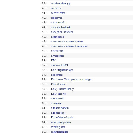
39.
continuation gap
40.
correctie
41.
correctiefase
42.
crossover
43.
daily breath
44.
dalende driehoek
45.
dark pool indicator
46.
death cross
47.
directional movement index
48.
directional movement indicator
49.
distributie
50.
divergentie
51.
DMI
52.
dominant DMI
53.
Don't fight the tape
54.
doorbraak
55.
Dow Jones Transportation Average
56.
Dow theorie
57.
Dow, Charles Henry
58.
Dow-theorie
59.
downtrend
60.
driehoek
61.
dubbele bodem
62.
dubbele top
63.
Elliot Wave theorie
64.
engulfing pattern
65.
evening star
66.
exhaustion gap