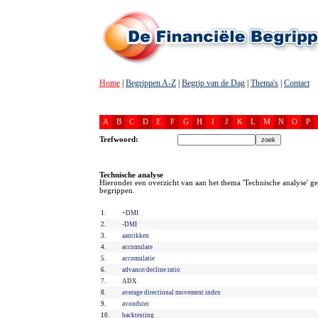
Home
|
Begrippen A-Z
|
Begrip van de Dag
|
Thema's
|
Contact
A
B
C
D
E
F
G
H
I
J
K
L
M
N
O
P
Trefwoord:
Technische analyse
Hieronder een overzicht van aan het thema 'Technische analyse' ge
begrippen.
1.
+DMI
2.
-DMI
3.
aantikken
4.
accumulate
5.
accumulatie
6.
advance/decline ratio
7.
ADX
8.
average directional movement index
9.
avondster
10.
backtesting