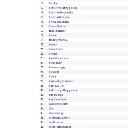
11.
bar chart
12.
bearish engulfing pattern
13.
behavioral economics
14.
behavioral finance
15.
beleggingsanalist
16.
best of the best
17.
BOB-indicator
18.
bodem
19.
Bollinger bands
20.
bounce
21.
bounce back
22.
breadth
23.
breadth indicator
24.
break-away
25.
breakaway gap
26.
breakout
27.
breath
28.
broadening formation
29.
bull-bear lijn
30.
bullish engulfing pattern
31.
buy the dips
32.
buy the valleys
33.
candlestick chart
34.
chart
35.
chart reading
36.
confidence-theorie
37.
confirmation
38.
consolidatiepatroon