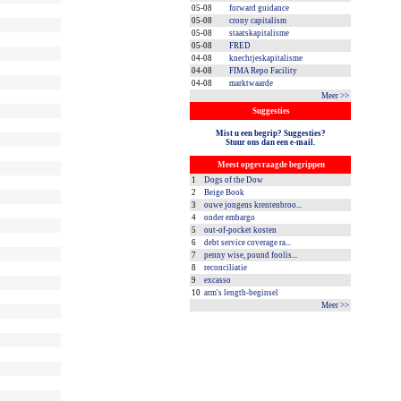
05-08
forward guidance
05-08
crony capitalism
05-08
staatskapitalisme
05-08
FRED
04-08
knechtjeskapitalisme
04-08
FIMA Repo Facility
04-08
marktwaarde
Meer >>
Suggesties
Mist u een begrip? Suggesties?
Stuur ons dan een e-mail.
Meest opgevraagde begrippen
1
Dogs of the Dow
2
Beige Book
3
ouwe jongens krentenbroo...
4
onder embargo
5
out-of-pocket kosten
6
debt service coverage ra...
7
penny wise, pound foolis...
8
reconciliatie
9
excasso
10
arm's length-beginsel
Meer >>