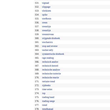
151.
signaal
152.
slippage
153.
slotkoers
154.
spike
155.
sterfkruis
156.
steun
157.
steunlijn
158.
steunlijn
159.
steunniveau
160.
stijgende driehoek
161.
stochastics
162.
stop and reverse
163.
sucker rally
164.
symmetrische driehoek
165.
tape reading
166.
technisch analist
167.
technisch herstel
168.
technische analyse
169.
technische correctie
170.
technische reactie
171.
tertiaire trend
172.
tijdreeks
173.
time series
174.
top
175.
trading band
176.
trading range
177.
trend
178.
trendkanaal