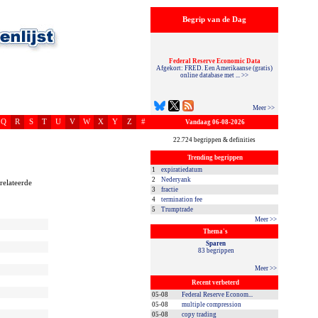
Begrip van de Dag
Federal Reserve Economic Data
Afgekort: FRED. Een Amerikaanse (gratis)
online database met ... >>
Meer >>
Q
R
S
T
U
V
W
X
Y
Z
#
Vandaag 06-08-2026
22.724 begrippen & definities
Trending begrippen
1
expiratiedatum
2
Nederyank
relateerde
3
fractie
4
termination fee
5
Trumptrade
Meer >>
Thema's
Sparen
83 begrippen
Meer >>
Recent verbeterd
05-08
Federal Reserve Econom...
05-08
multiple compression
05-08
copy trading