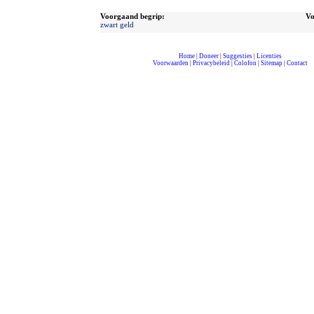
Voorgaand begrip:
Vo
zwart geld
Home
|
Doneer
|
Suggesties
|
Licenties
Voorwaarden
|
Privacybeleid
|
Colofon
|
Sitemap
|
Contact
compleet