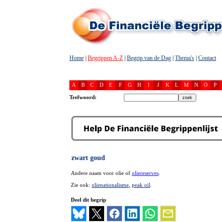
Home
|
Begrippen A-Z
|
Begrip van de Dag
|
Thema's
|
Contact
A
B
C
D
E
F
G
H
I
J
K
L
M
N
O
P
Trefwoord:
zwart goud
Andere naam voor olie of
oliereserves
.
Zie ook:
olienationalisme
,
peak oil
.
Deel dit begrip