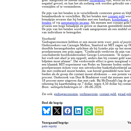
geld. Aangezien de meeste mensen
verliesavers
zijn, wordt dit erv
negatief gevoel, en kan het als zodanig ook worden gebruikt om 
vermijden of te verminderen.
De pijn van het betalen is in verschillende contexten getest en blij
betaalmethode te verschillen. Bij het betalen met
contant geld
word
betaalpijn ervaren dan bij betalen met een bankpas,
kredietkaart
,
betalen
of via
automatische incasso
. Als mensen met contant geld 
ervaren een hoge betaalpijn en geven ze daarom gemiddeld minde
De pijn van het betalen wordt vaak aangeprezen als een middel o
van individuen te beteugelen.
Voorbeeld
'Gedragseconomen hebben er een mooie term voor:
pain of payi
Onderzoekers van Carnegie Mellon, Stanford en MIT zagen op f
dezelfde hersengebieden oplichten als bij fysieke pijn op het mom
proefpersonen een prijs zagen. "Creditcards verdoven de pijn van 
concludeerde hoofdonderzoeker George Loewenstein. "Je swipet d
het voelt niet alsof je iets opgeeft, anders dan bij contant geld waar
biljetten moet afstaan". Dat verdovende effect is geen marginaal ve
een klassiek MIT-experiment van Prelec en Simester boden onder
proefpersonen tickets voor een uitverkochte basketbalwedstrijd a
die met creditcard moest betalen, was bereid gemiddeld twee keer 
bieden als de groep die contant moest afrekenen — een premie v
procent. Onderzoek van Dun & Bradstreet vond dat mensen met de
18 procent meer uitgeven dan met cash. Bij McDonald's lag de g
rekening bij kaartbetaling op 7 dollar, tegen 4,50 dollar bij contan
Bron: welingelichtekringen.nl - 06-06-2026.
Zie ook:
gedragseconomie
,
verliesaversie
,
contant geld
,
giraal gel
Deel dit begrip
Voorgaand begrip:
Vo
pain equity