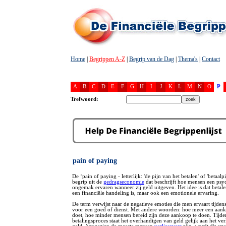
Home
|
Begrippen A-Z
|
Begrip van de Dag
|
Thema's
|
Contact
A
B
C
D
E
F
G
H
I
J
K
L
M
N
O
P
Trefwoord:
pain of paying
De ‘pain of paying - letterlijk: 'de pijn van het betalen' of 'betaalpi
begrip uit de
gedragseconomie
dat beschrijft hoe mensen een psy
ongemak ervaren wanneer zij geld uitgeven. Het idee is dat betalen
een financiële handeling is, maar ook een emotionele ervaring.
De term verwijst naar de negatieve emoties die men ervaart tijdens
voor een goed of dienst. Met andere woorden: hoe meer een aank
doet, hoe minder mensen bereid zijn deze aankoop te doen. Tijde
betalingsproces staat het overhandigen van geld gelijk aan het ver