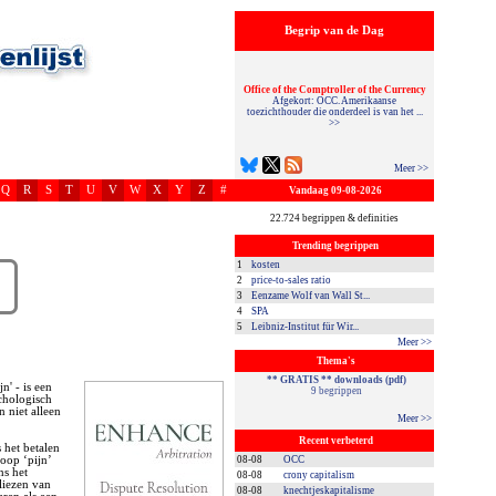
Begrip van de Dag
Office of the Comptroller of the Currency
Afgekort: OCC. Amerikaanse
toezichthouder die onderdeel is van het ...
>>
Meer >>
Q
R
S
T
U
V
W
X
Y
Z
#
Vandaag 09-08-2026
22.724 begrippen & definities
Trending begrippen
1
kosten
2
price-to-sales ratio
3
Eenzame Wolf van Wall St...
4
SPA
5
Leibniz-Institut für Wir...
Meer >>
Thema's
** GRATIS ** downloads (pdf)
jn' - is een
9 begrippen
chologisch
 niet alleen
Meer >>
Recent verbeterd
 het betalen
oop ‘pijn’
08-08
OCC
ns het
08-08
crony capitalism
liezen van
08-08
knechtjeskapitalisme