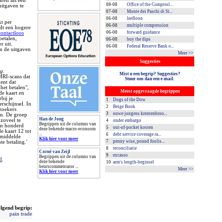
aren als een
08-08
Office of the Comptrol...
uitgaven te
07-08
Monte dei Paschi di Si...
06-08
leefloon
kt per
06-08
multiple compression
t een hogere
06-08
forward guidance
contactloos
betalen,
06-08
buy the dips
r uit.
06-08
Federal Reserve Bank o...
m de uitgaven
Meer >>
Suggesties
ng
.
Mist u een begrip? Suggesties?
MRI-scans dat
Stuur ons dan een e-mail.
ent dat
het betalen",
Meest opgevraagde begrippen
e kaart en
bij je
1
Dogs of the Dow
rschijnsel. In
2
Beige Book
zoekers
3
ouwe jongens krentenbroo...
an. De groep
Han de Jong
zoveel te
4
onder embargo
Begrippen uit de columns van
an honderd
5
out-of-pocket kosten
deze bekende macro-econoom
 kaart 12 tot
...
6
debt service coverage ra...
emiddelde
Klik hier voor meer
7
penny wise, pound foolis...
te betaling.'
8
reconciliatie
Corné van Zeijl
9
excasso
Begrippen uit de columns van
d
.
deze bekende
10
arm's length-beginsel
beurscommentator ...
Meer >>
Klik hier voor meer
lgend begrip:
pain trade