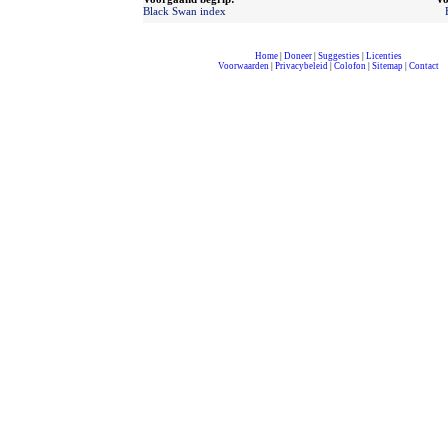
Black Swan index
Home
|
Doneer
|
Suggesties
|
Licenties
Voorwaarden
|
Privacybeleid
|
Colofon
|
Sitemap
|
Contact
compleet