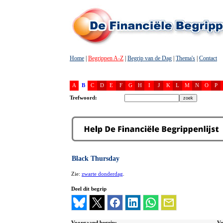
Home
|
Begrippen A-Z
|
Begrip van de Dag
|
Thema's
|
Contact
A
B
C
D
E
F
G
H
I
J
K
L
M
N
O
P
Trefwoord:
Black Thursday
Zie:
zwarte donderdag
.
Deel dit begrip
Voorgaand begrip:
Vo