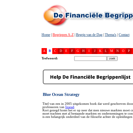
Home
|
Begrippen A-Z
|
Begrip van de Dag
|
Thema's
|
Contact
A
B
C
D
E
F
G
H
I
J
K
L
M
N
O
P
Trefwoord:
Blue Ocean Strategy
Titel van een in 2005 uitgekomen boek dat werd geschreven doo
professoren van
Insead
.
Kort gezegd komt het er op neer dat men nieuwe markten moet cr
moet trachten met al bestaande markten en ondernemingen te con
is een belangrijk onderdeel van de filosofie achter de opleidingen