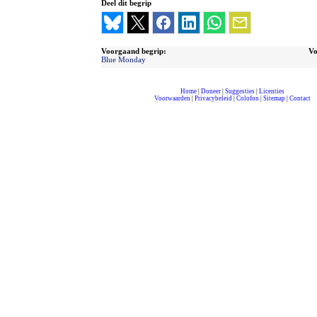
Deel dit begrip
Voorgaand begrip:
Vo
Blue Monday
Home
|
Doneer
|
Suggesties
|
Licenties
Voorwaarden
|
Privacybeleid
|
Colofon
|
Sitemap
|
Contact
compleet