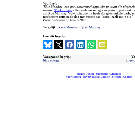
Voorbeeld
'
Blue Monday: een pseudowetenschappelijke pr-stunt die uitgroeid
nieuwe
Black Friday
- De derde maandag van januari gaat vaak d
als Blue Monday. Wetenschappelijk heeft dat geen enkele basis, m
marketeers grijpen de dag met succes aan: koop jezelf uit je dip.'
Bron: Volkskrant - 16-01-2023
.
Vergelijk:
Black Monday
,
Cyber Monday
.
Deel dit begrip
Voorgaand begrip:
Vo
blue energy
Blue 
Home
|
Doneer
|
Suggesties
|
Licenties
Voorwaarden
|
Privacybeleid
|
Colofon
|
Sitemap
|
Contact
compleet