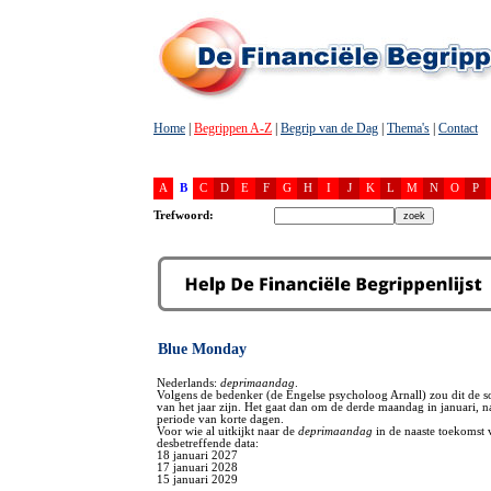
Home
|
Begrippen A-Z
|
Begrip van de Dag
|
Thema's
|
Contact
A
B
C
D
E
F
G
H
I
J
K
L
M
N
O
P
Trefwoord:
Blue Monday
Nederlands:
deprimaandag
.
Volgens de bedenker (de Engelse psycholoog Arnall) zou dit de 
van het jaar zijn. Het gaat dan om de derde maandag in januari, n
periode van korte dagen.
Voor wie al uitkijkt naar de
deprimaandag
in de naaste toekomst 
desbetreffende data:
18 januari 2027
17 januari 2028
15 januari 2029