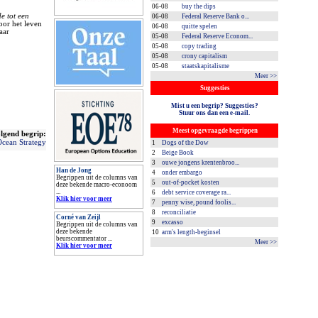
06-08
buy the dips
e tot een
06-08
Federal Reserve Bank o...
oor het leven
06-08
quitte spelen
aar
05-08
Federal Reserve Econom...
05-08
copy trading
05-08
crony capitalism
05-08
staatskapitalisme
Meer >>
Suggesties
Mist u een begrip? Suggesties?
Stuur ons dan een e-mail.
Meest opgevraagde begrippen
lgend begrip:
Ocean Strategy
1
Dogs of the Dow
2
Beige Book
3
ouwe jongens krentenbroo...
Han de Jong
4
onder embargo
Begrippen uit de columns van
5
out-of-pocket kosten
deze bekende macro-econoom
...
6
debt service coverage ra...
Klik hier voor meer
7
penny wise, pound foolis...
8
reconciliatie
Corné van Zeijl
9
excasso
Begrippen uit de columns van
deze bekende
10
arm's length-beginsel
beurscommentator ...
Meer >>
Klik hier voor meer