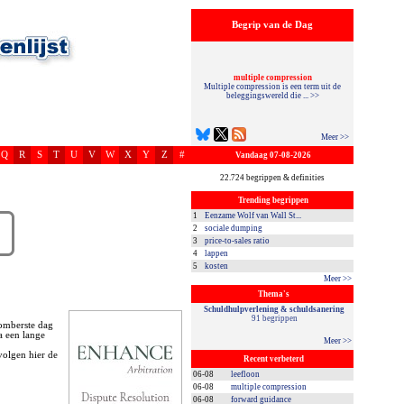
Begrip van de Dag
multiple compression
Multiple compression is een term uit de
beleggingswereld die ... >>
Meer >>
Q
R
S
T
U
V
W
X
Y
Z
#
Vandaag 07-08-2026
22.724 begrippen & definities
Trending begrippen
1
Eenzame Wolf van Wall St...
2
sociale dumping
3
price-to-sales ratio
4
lappen
5
kosten
Meer >>
Thema's
Schuldhulpverlening & schuldsanering
91 begrippen
somberste dag
a een lange
Meer >>
volgen hier de
Recent verbeterd
06-08
leefloon
06-08
multiple compression
06-08
forward guidance