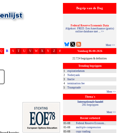
Begrip van de Dag
Federal Reserve Economic Data
Afgekort: FRED. Een Amerikaanse (gratis)
online database met ... >>
Meer >>
Q
R
S
T
U
V
W
X
Y
Z
#
Vandaag 06-08-2026
22.724 begrippen & definities
Trending begrippen
1
expiratiedatum
2
Nederyank
3
fractie
4
termination fee
5
Trumptrade
Meer >>
Thema's
Internationale handel
285 begrippen
Meer >>
Recent verbeterd
05-08
Federal Reserve Econom...
05-08
multiple compression
05-08
copy trading
lgend begrip: