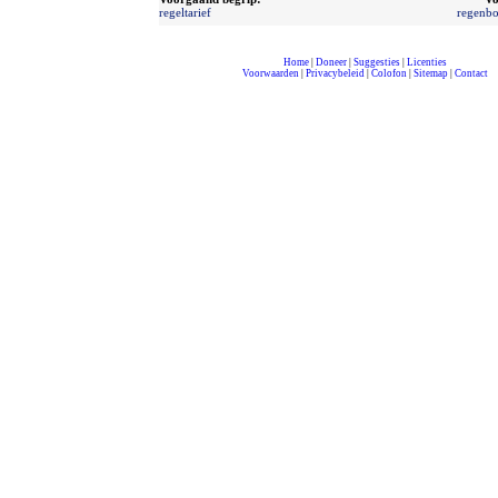
regeltarief
regenbo
Home
|
Doneer
|
Suggesties
|
Licenties
Voorwaarden
|
Privacybeleid
|
Colofon
|
Sitemap
|
Contact
compleet