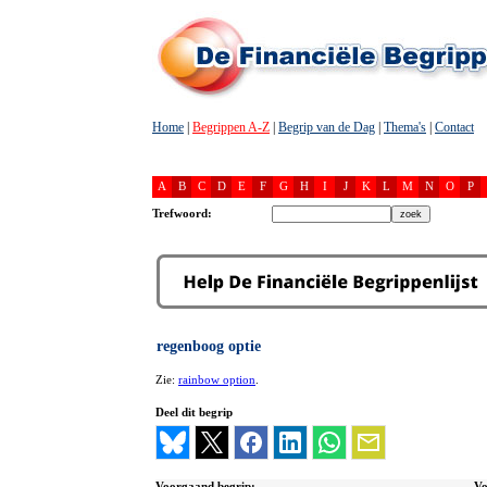
Home
|
Begrippen A-Z
|
Begrip van de Dag
|
Thema's
|
Contact
A
B
C
D
E
F
G
H
I
J
K
L
M
N
O
P
Trefwoord:
regenboog optie
Zie:
rainbow option
.
Deel dit begrip
Voorgaand begrip:
Vo