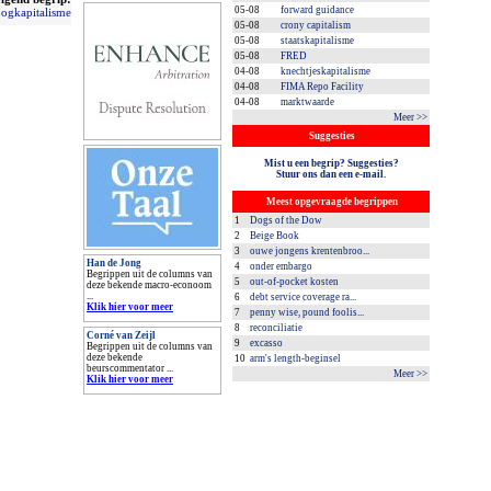
05-08
forward guidance
ogkapitalisme
05-08
crony capitalism
05-08
staatskapitalisme
05-08
FRED
04-08
knechtjeskapitalisme
04-08
FIMA Repo Facility
04-08
marktwaarde
Meer >>
Suggesties
Mist u een begrip? Suggesties?
Stuur ons dan een e-mail.
Meest opgevraagde begrippen
1
Dogs of the Dow
2
Beige Book
3
ouwe jongens krentenbroo...
Han de Jong
4
onder embargo
Begrippen uit de columns van
5
out-of-pocket kosten
deze bekende macro-econoom
...
6
debt service coverage ra...
Klik hier voor meer
7
penny wise, pound foolis...
8
reconciliatie
Corné van Zeijl
9
excasso
Begrippen uit de columns van
deze bekende
10
arm's length-beginsel
beurscommentator ...
Meer >>
Klik hier voor meer