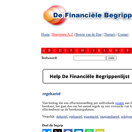
Home
|
Begrippen A-Z
|
Begrip van de Dag
|
Thema's
|
Contact
A
B
C
D
E
F
G
H
I
J
K
L
M
N
O
P
Trefwoord:
regeltarief
Vast bedrag dat een effecteninstelling per individuele
positie
aan h
berekent; het gaat dus om het aantal regels op een overzicht van h
effectenbezit op de berekeningsdatum.
Vergelijk:
daltarief
,
piektarief
,
gunsttarief
,
zaagtandtarief
,
schijven
Deel dit begrip