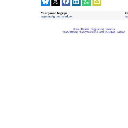
Voorgaand begrip:
Vo
regelmatig beursverkeer
re
Home
|
Doneer
|
Suggesties
|
Licenties
Voorwaarden
|
Privacybeleid
|
Colofon
|
Sitemap
|
Contact
compleet