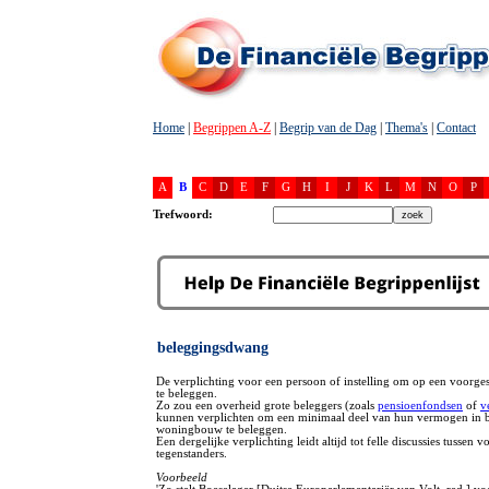
Home
|
Begrippen A-Z
|
Begrip van de Dag
|
Thema's
|
Contact
A
B
C
D
E
F
G
H
I
J
K
L
M
N
O
P
Trefwoord:
beleggingsdwang
De verplichting voor een persoon of instelling om op een voorge
te beleggen.
Zo zou een overheid grote beleggers (zoals
pensioenfondsen
of
v
kunnen verplichten om een minimaal deel van hun vermogen in b
woningbouw te beleggen.
Een dergelijke verplichting leidt altijd tot felle discussies tussen v
tegenstanders.
Voorbeeld