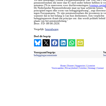
'Zo stelt Boeselager [Duitse Europarlementariër van Volt, red.] v
pensioenfondsen die meer dan €1 mrd onder beheer hebben te ve
minstens 2% te reserveren voor durfinvesteringen (
venture capital
De Nederlandse Pensioenfederatie staat op haar achterste benen. ‘
principieel tegen elke vorm van beleggingsdwang’, zegt directeu
tegen Europamania. ‘Er zijn pensioenfondsen die investeren in ve
wanneer dat in het belang is van hun deelnemers. Een verplichte
beleggingsnorm draait dat principe om: dan wordt politiek beleid 
plaats van het pensioenbelang.’
Bron: FD- 08-06-2026
.
Vergelijk:
beursdwang
.
Deel dit begrip
Voorgaand begrip:
Vo
beleggingscommissie
be
Home
|
Doneer
|
Suggesties
|
Licenties
Voorwaarden
|
Privacybeleid
|
Colofon
|
Sitemap
|
Contact
compleet